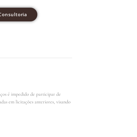
Consultoria
ços é impedido de participar de
das em licitações anteriores, visando