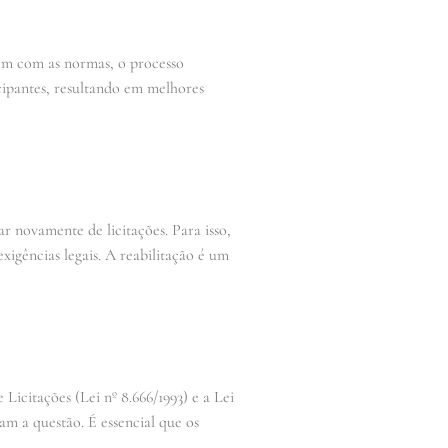
em com as normas, o processo
ticipantes, resultando em melhores
r novamente de licitações. Para isso,
igências legais. A reabilitação é um
 Licitações (Lei nº 8.666/1993) e a Lei
am a questão. É essencial que os