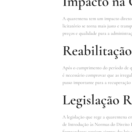
Impacto na 
A quarentena tem um impacto direto
licitatório se torna mais justo e tran
preços e qualidade para a administraç
Reabilitaçã
Após o cumprimento do período de qua
é necessário comprovar que as irregu
passo importante para a recuperação 
Legislação 
A legislação que rege a quarentena em 
de Introdução às Normas do Direito B
fornecedores estejam cientes das leis 