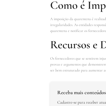
Como é Impo
A imposição da quarentena é realizad
irregularidades. As entidades respons
quarentena e notificar os fornecedore
Recursos e 
Os fornecedores que se sentirem inj
provas e argumentos que demonstrem a
ser bem estruturado para aumentar as
Receba mais conteúdos
Cadastre-se para receber atu