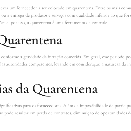
levar um fornecedor a ser colocado em quarentena. Entre os mais com
s, ou a entrega de produtos e serviços com qualidade inferior ao que foi
es e, por isso, a quarentena é uma ferramenta de controle.
Quarentena
conforme a gravidade da infração cometida. Em geral, esse período pode
elas autoridades competentes, levando em consideração a natureza da in
as da Quarentena
gnificativas para os fornecedores. Além da impossibilidade de participa
so pode resultar em perda de contratos, diminuição de oportunidades de