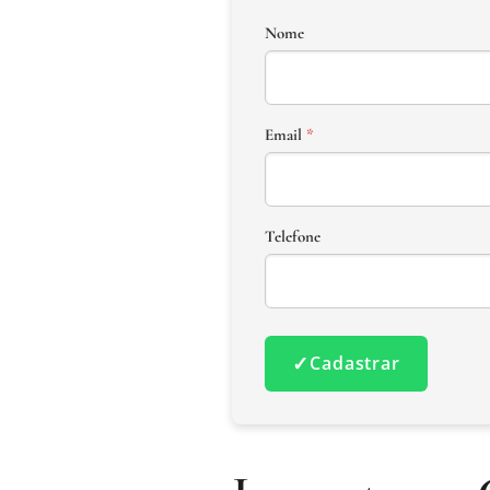
Nome
Email
*
Telefone
✓
Cadastrar