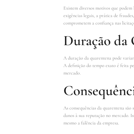
Existem diversos motivos que podem 
exigências legais, a prática de fraude
comprometem a confiança nas licitaçõ
Duração da 
A duração da quarentena pode variar 
A definição do tempo exato é feita p
mercado.
Consequênci
As consequências da quarentena são si
danos à sua reputação no mercado. Is
mesmo a falência da empresa.