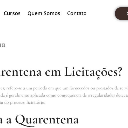
Cursos
Quem Somos
Contato
na
rentena em Licitações?
ões, refere-se a um período em que um fornecedor ou prestador de servi
dida é geralmente aplicada como consequência de irregularidades detecta
ia do processo licitatório.
a a Quarentena