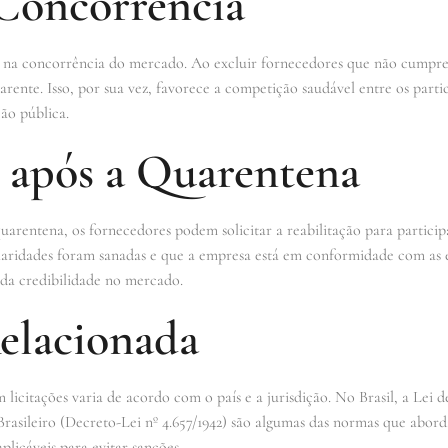
Concorrência
 na concorrência do mercado. Ao excluir fornecedores que não cumpr
sparente. Isso, por sua vez, favorece a competição saudável entre os par
ão pública.
o após a Quarentena
rentena, os fornecedores podem solicitar a reabilitação para participa
laridades foram sanadas e que a empresa está em conformidade com as ex
da credibilidade no mercado.
Relacionada
licitações varia de acordo com o país e a jurisdição. No Brasil, a Lei de
rasileiro (Decreto-Lei nº 4.657/1942) são algumas das normas que abord
aplicáveis para evitar sanções.