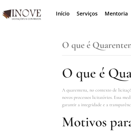
Início
Serviços
Mentoria
O que é Quarente
O que é Qua
A quarentena, no contexto de licitaç
novos processos licitatórios. Essa me
garantir a integridade e a transparênc
Motivos par