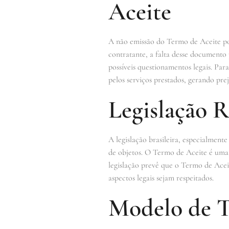
Aceite
A não emissão do Termo de Aceite pod
contratante, a falta desse documento
possíveis questionamentos legais. Par
pelos serviços prestados, gerando pr
Legislação 
A legislação brasileira, especialmente
de objetos. O Termo de Aceite é uma ex
legislação prevê que o Termo de Acei
aspectos legais sejam respeitados.
Modelo de T