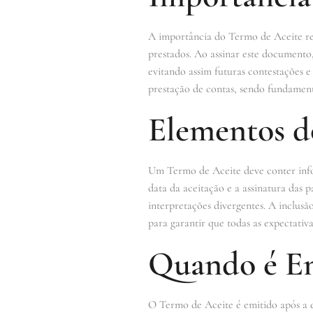
A importância do Termo de Aceite resi
prestados. Ao assinar este documento
evitando assim futuras contestações
prestação de contas, sendo fundamenta
Elementos d
Um Termo de Aceite deve conter infor
data da aceitação e a assinatura das 
interpretações divergentes. A inclus
para garantir que todas as expectativa
Quando é Em
O Termo de Aceite é emitido após a e