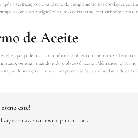
o após a verificação e a validação do cumprimento das condições contr
umpriu com suas obrigações e que o contratante está satisfeito com o r
rmo de Aceite
 Aceite, que podem variar conforme o objeto do contrato. O Termo de 
ntratado, ou total, quando todo o objeto é aceito. Além disso, o Termo 
estação de serviços ou obras, adaptando-se às especificidades de cada ti
 como este!
alizações e novos termos em primeira mão.