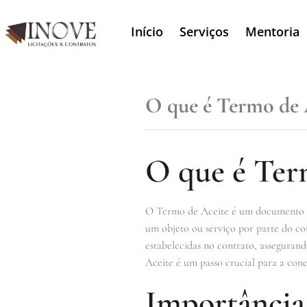
Início
Serviços
Mentoria
O que é Termo de 
O que é Ter
O Termo de Aceite é um documento for
um objeto ou serviço por parte do co
estabelecidas no contrato, asseguran
Aceite é um passo crucial para a conc
Importância