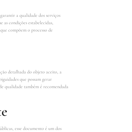
garantir a qualidade dos serviços
e as condições estabelecidas,
os que compõem o processo de
ção detalhada do objeto aceito, a
mbiguidades que possam gerar
ios de qualidade também é recomendada
te
públicas, esse documento é um dos