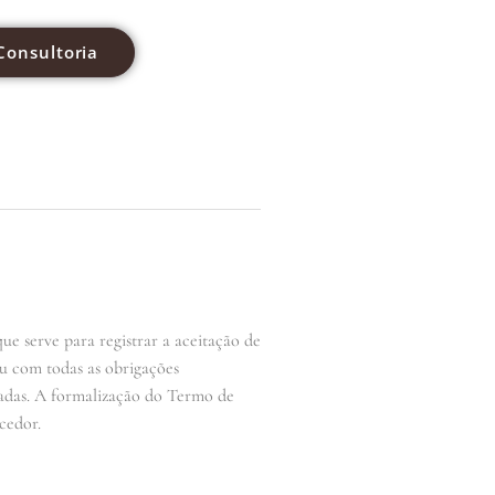
Consultoria
e serve para registrar a aceitação de
iu com todas as obrigações
dadas. A formalização do Termo de
cedor.