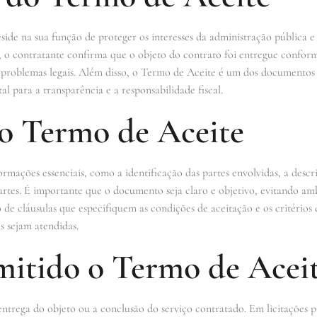
de na sua função de proteger os interesses da administração pública e 
, o contratante confirma que o objeto do contrato foi entregue conform
 e problemas legais. Além disso, o Termo de Aceite é um dos document
l para a transparência e a responsabilidade fiscal.
o Termo de Aceite
mações essenciais, como a identificação das partes envolvidas, a descri
partes. É importante que o documento seja claro e objetivo, evitando a
ão de cláusulas que especifiquem as condições de aceitação e os critér
s sejam atendidas.
itido o Termo de Acei
ntrega do objeto ou a conclusão do serviço contratado. Em licitações 