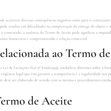
e acarretar diversas consequências negativas tanto para o contratante
 pode resultar em dificuldades na comprovação da entrega do objeto e 
a o contratado, a ausência do Termo de Aceite pode significar a imposs
ejuízos financeiros e comprometendo a relação comercial.
Relacionada ao Termo de
 a Lei de Licitações (Lei nº 8.666/1993), estabelece diretrizes sobre a fo
igência legal que visa garantir a transparência e a regularidade nos pro
te deve ser elaborado de acordo com as normas e procedimentos estabe
ermo de Aceite