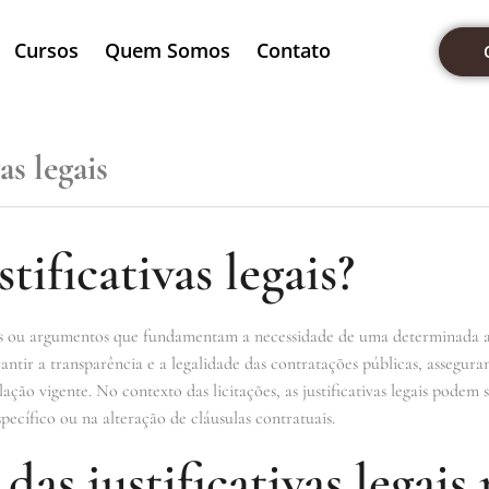
Cursos
Quem Somos
Contato
as legais
tificativas legais?
ntos ou argumentos que fundamentam a necessidade de uma determinada 
garantir a transparência e a legalidade das contratações públicas, asseg
ão vigente. No contexto das licitações, as justificativas legais podem s
ecífico ou na alteração de cláusulas contratuais.
as justificativas legais 