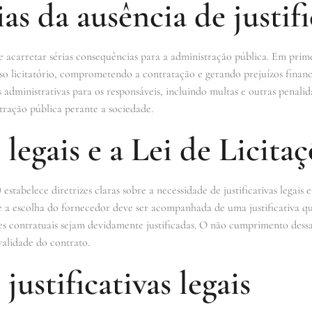
s da ausência de justific
ode acarretar sérias consequências para a administração pública. Em prim
so licitatório, comprometendo a contratação e gerando prejuízos financ
s administrativas para os responsáveis, incluindo multas e outras penalid
ração pública perante a sociedade.
s legais e a Lei de Licita
) estabelece diretrizes claras sobre a necessidade de justificativas lega
que a escolha do fornecedor deve ser acompanhada de uma justificativa
ões contratuais sejam devidamente justificadas. O não cumprimento dessa
alidade do contrato.
ustificativas legais