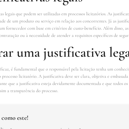
vas legais que podem ser utilizadas em processos licitatórios. As justifica
de de um produto ou serviço em relação aos concorrentes. Já as justif
e um fornecedor com base em critérios de custo-benefício. Além disso, as 
ontratação ou à necessidade de atender a requisitos específicos de segu
r uma justificativa lega
 eficaz, é fundamental que o responsável pela licitação tenha um conhe
o processo licitatório. A justificativa deve ser clara, objetiva e embasa
ante que a justificativa esteja devidamente documentada e que todos o
ssim a transparência do processo.
 como este!