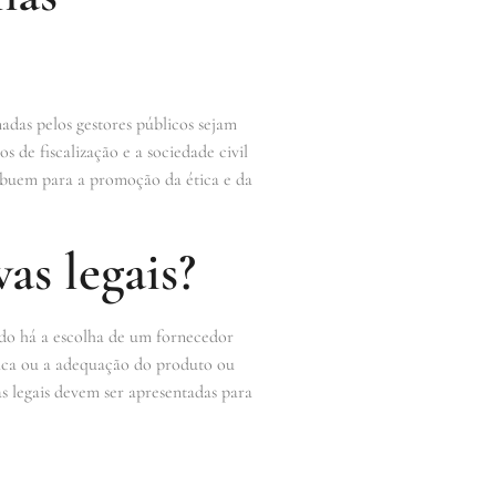
madas pelos gestores públicos sejam
 de fiscalização e a sociedade civil
tribuem para a promoção da ética e da
as legais?
ando há a escolha de um fornecedor
nica ou a adequação do produto ou
as legais devem ser apresentadas para