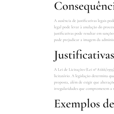
Consequência
A ausência de justificativas legais p
legal pode levar à anulação do proces
justificativas pode resultar em sançõe
pode prejudicar a imagem da administ
Justificativa
A Lei de Licitações (Lei nº 8.666/1993
licitatório. A legislação determina 
proposta, além de exigir que alteraç
irregularidades que comprometem a v
Exemplos de j