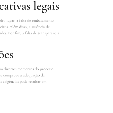
ativas legais
eiro lugar, a falta de embasamento
eiros. Além disso, a ausência de
ades. Por fim, a falta de transparência
ções
is em diversos momentos do processo
 que comprove a adequação da
s exigências pode resultar em