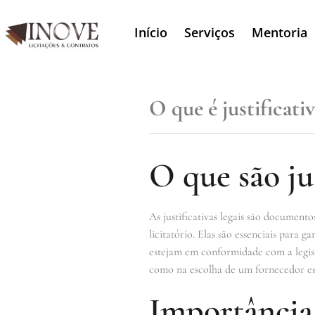
Início
Serviços
Mentoria
O que é justificativ
O que são jus
As justificativas legais são docume
licitatório. Elas são essenciais para 
estejam em conformidade com a legislaç
como na escolha de um fornecedor esp
Importância d