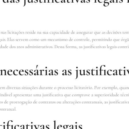
s nas licitações reside na sua capacidade de assegurar que as decisões to
gais. Elas servem como um mecanismo de controle, permitindo que órgãos
dade dos atos administrativos. Dessa forma, as justificativas legais con
cessárias as justificativ
ias em diversas situações durante o processo licitatório. Por exemplo, qu
indível apresentar uma justificativa que comprove a superioridade téc
s de prorrogação de contratos ou alterações contratuais, as justificativ
ontratual.
ificativas legais