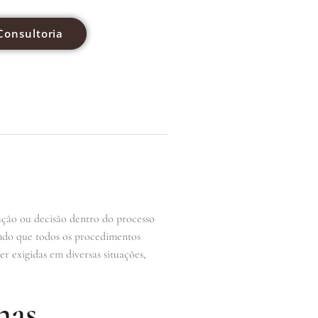
Consultoria
ação ou decisão dentro do processo
urando que todos os procedimentos
er exigidas em diversas situações,
nas