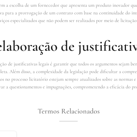
cluem a escolha de um fornecedor que apresenta um produto inovador qu
ativa para a prorrogação de um contrato com base na continuidade do in
erviços especializados que não podem ser realizados por meio de licitaçã
laboração de justificativ
ção de justificativas legais é garantir que todos os argumentos sejam 
ta. Além disso, a complexidade da legislação pode dificultar a compree
dos no processo licitatório estejam sempre atualizados sobre as normas e p
 levar a questionamentos e impugnações, comprometendo a eficácia do pr
Termos Relacionados