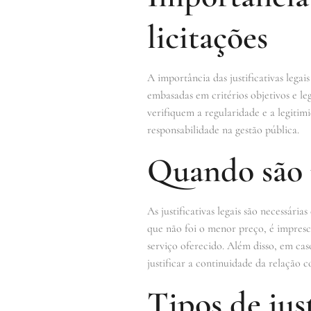
licitações
A importância das justificativas legai
embasadas em critérios objetivos e le
verifiquem a regularidade e a legitimi
responsabilidade na gestão pública.
Quando são ne
As justificativas legais são necessár
que não foi o menor preço, é impresc
serviço oferecido. Além disso, em caso
justificar a continuidade da relação c
Tipos de just