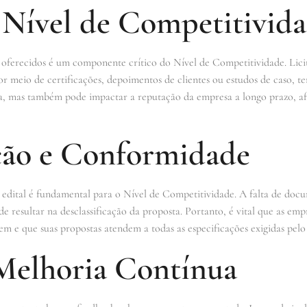
 Nível de Competitivid
s oferecidos é um componente crítico do Nível de Competitividade. Li
r meio de certificações, depoimentos de clientes ou estudos de caso, t
ra, mas também pode impactar a reputação da empresa a longo prazo, a
ão e Conformidade
 edital é fundamental para o Nível de Competitividade. A falta de do
e resultar na desclassificação da proposta. Portanto, é vital que as emp
 e que suas propostas atendem a todas as especificações exigidas pelo 
Melhoria Contínua