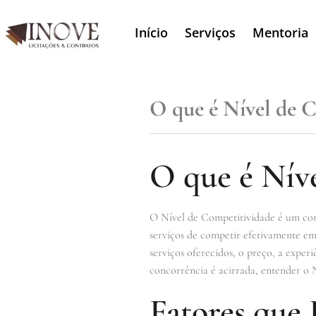
Início
Serviços
Mentoria
O que é Nível de 
O que é Nív
O Nível de Competitividade é um conc
serviços de competir efetivamente em 
serviços oferecidos, o preço, a expe
concorrência é acirrada, entender o N
Fatores que 