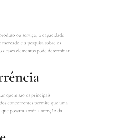
 produto ou serviço, a capacidade
e mercado e a pesquisa sobre os
o desses elementos pode determinar
rrência
car quem são os principais
s dos concorrentes permite que uma
s que possam atrair a atenção da
e