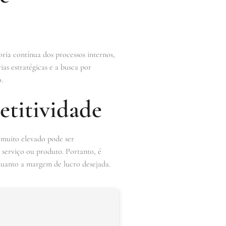
ria contínua dos processos internos,
as estratégicas e a busca por
.
etitividade
 muito elevado pode ser
serviço ou produto. Portanto, é
 quanto a margem de lucro desejada.