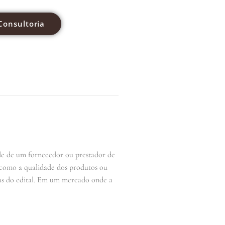
Consultoria
ade de um fornecedor ou prestador de
, como a qualidade dos produtos ou
cias do edital. Em um mercado onde a