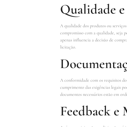
Qualidade e
A qualidade dos produtos ou serviço
compromisso com a qualidade, seja po
apenas influencia a decisão de comp
licitação.
Documentaç
A conformidade com os requisitos do
cumprimento das exigências legais pod
documentos necessários estão em ordem
Feedback e 