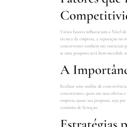
Competitivi
Vários fatores influenciam o Nível de
técnica da empresa, a reputação no me
concorrentes também são essenciais 
se uma proposta será bem-sucedida o
A Importânc
Realizar uma análise de concorrência 
concorrentes, quais são suas ofertas
empresa ajuste sua proposta, seja po
comissão de licitação.
Estratégias 