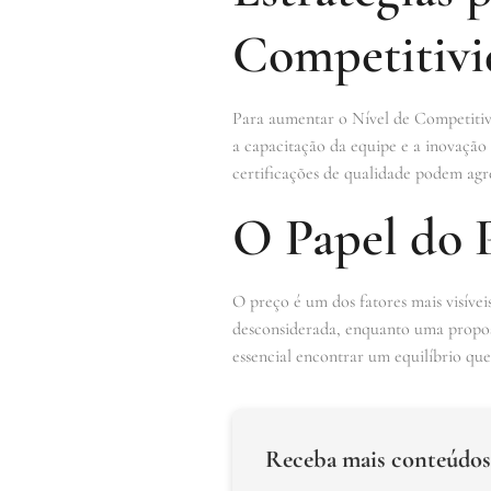
Competitivi
Para aumentar o Nível de Competitivid
a capacitação da equipe e a inovação 
certificações de qualidade podem agre
O Papel do 
O preço é um dos fatores mais visív
desconsiderada, enquanto uma propost
essencial encontrar um equilíbrio que
Receba mais conteúdos