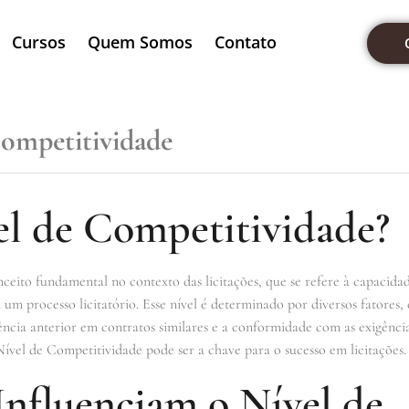
Cursos
Quem Somos
Contato
Competitividade
el de Competitividade?
eito fundamental no contexto das licitações, que se refere à capacid
um processo licitatório. Esse nível é determinado por diversos fatores
riência anterior em contratos similares e a conformidade com as exigên
ível de Competitividade pode ser a chave para o sucesso em licitações.
Influenciam o Nível de