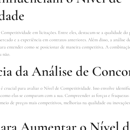
dade
 Competitividade em licitações. Entre eles, destacam-se a qualidade do
rcado e a experiência em contratos anteriores. Além disso, a análise d
para entender como se posicionar de maneira competitiva. A combinaçã
u não.
ia da Análise de Conco
é crucial para avaliar o Nível de Competitividade. Isso envolve identifi
 e como elas se comparam com a sua. Compreender as forças e fraqueza
r meio de preços mais competitivos, melhorias na qualidade ou inovaçõe
para Aumentar o Nível d