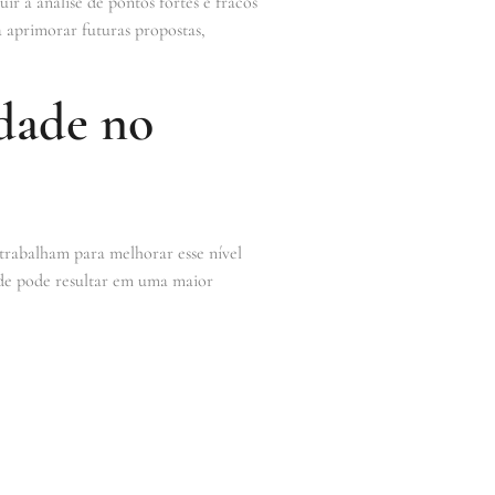
ir a análise de pontos fortes e fracos
a aprimorar futuras propostas,
dade no
rabalham para melhorar esse nível
ade pode resultar em uma maior