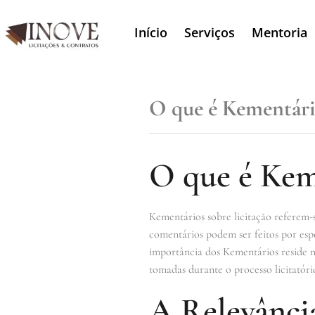
Início
Serviços
Mentoria
O que é Kementário
O que é Keme
Kementários sobre licitação referem-s
comentários podem ser feitos por espe
importância dos Kementários reside n
tomadas durante o processo licitatóri
A Relevânci