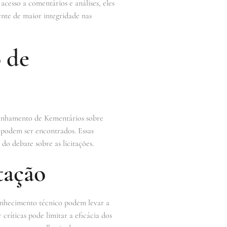
cesso a comentários e análises, eles
nte de maior integridade nas
 de
mpanhamento de Kementários sobre
os podem ser encontrados. Essas
o debate sobre as licitações.
tação
conhecimento técnico podem levar a
críticas pode limitar a eficácia dos