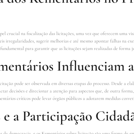
 crucial na fiscalização das licitações, uma vez que oferecem uma vis
eis irregularidades, sugerir melhorias e até mesmo apontar falhas na ex
 fundamental para garantir que as licitações sejam realizadas de forma j
entários Influenciam as
citação pode ser observada em diversas etapas do processo. Desde a ela
tar decisões e direcionar a atenção para aspectos que, de outra forma
entários críticos pode levar órgãos públicos a adotarem medidas correti
 e a Participação Cidad
es da democracia, e os Kementários sobre licitação são uma forma de e