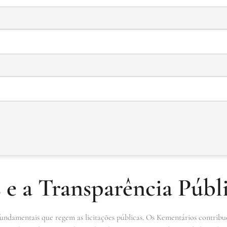
 e a Transparência Públ
fundamentais que regem as licitações públicas. Os Kementários contribu