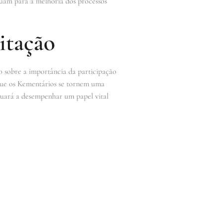
ibuam para a melhoria dos processos
itação
o sobre a importância da participação
e que os Kementários se tornem uma
inuará a desempenhar um papel vital