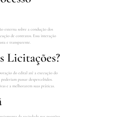
ão externa sobre a condução dos
ecução de contratos. Essa interação
usta e transparente.
 Licitações?
boração do edital até a execução do
, poderiam passar despercebidos.
vas e a melhorarem suas práticas.
ã
ngajamento da sociedade nas questões