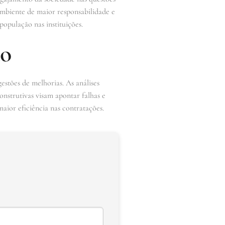
mbiente de maior responsabilidade e
população nas instituições.
ão
gestões de melhorias. As análises
onstrutivas visam apontar falhas e
maior eficiência nas contratações.