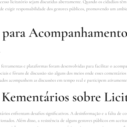
esso licitatório sejam discutidas abertamente. Quando os cidadãos têm a
de exigir responsabilidade dos gestores públicos, promovendo um ambie
s para Acompanhamento
s
s ferramentas e plataformas foram desenvolvidas para facilitar o aco
 sociais e fóruns de discussão são alguns dos meios onde esses comentári
ados acompanhem as discussões em tempo real e participem ativamente d
 Kementários sobre Lici
ários enfrentam desafios significativos. A desinformação e a falta de 
nados. Além disso, a resistência de alguns gestores públicos em aceitar 