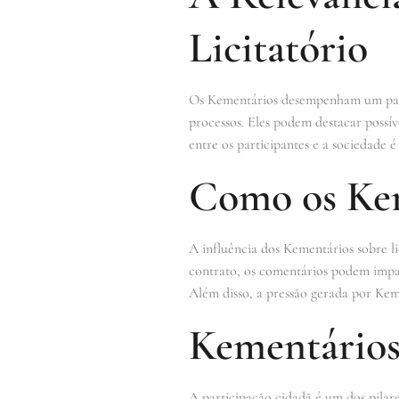
Licitatório
Os Kementários desempenham um papel
processos. Eles podem destacar possív
entre os participantes e a sociedade é
Como os Kem
A influência dos Kementários sobre li
contrato, os comentários podem impac
Além disso, a pressão gerada por Kem
Kementários
A participação cidadã é um dos pilar