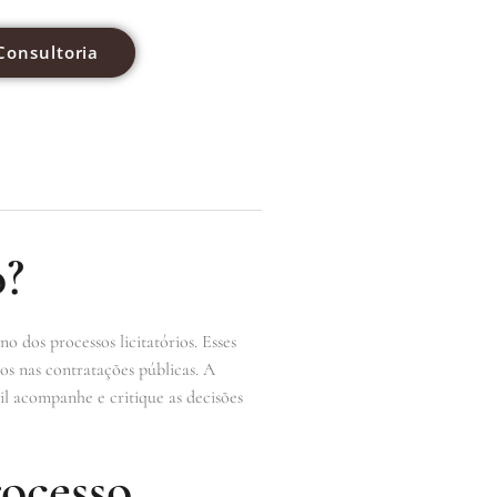
Consultoria
o?
 dos processos licitatórios. Esses
os nas contratações públicas. A
l acompanhe e critique as decisões
ocesso