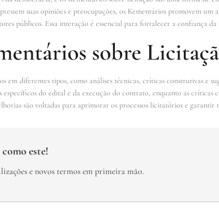
expressem suas opiniões e preocupações, os Kementários promovem um a
ores públicos. Essa interação é essencial para fortalecer a confiança da 
entários sobre Licitaç
 em diferentes tipos, como análises técnicas, críticas construtivas e su
específicos do edital e da execução do contrato, enquanto as críticas c
lhorias são voltadas para aprimorar os processos licitatórios e garantir 
 como este!
alizações e novos termos em primeira mão.