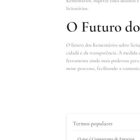
Kementários. Superar esses desafios é
licitatórios.
O Futuro do
O futuro dos Kementários sobre licit
cidadã e da transparência. À medida 
ferramenta ainda mais poderosa para 
nesse processo, facilitando a comuni
Termos populares
O que é Cronograma de Entregas