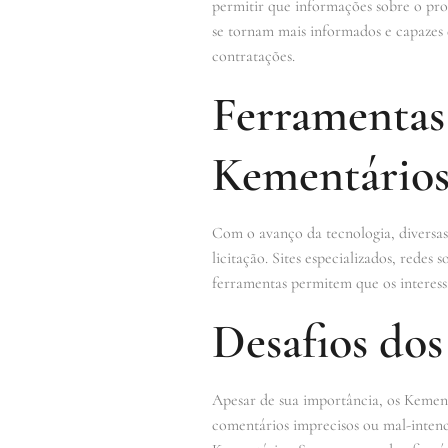
permitir que informações sobre o proc
se tornam mais informados e capazes 
contratações.
Ferramenta
Kementário
Com o avanço da tecnologia, diversa
licitação. Sites especializados, redes
ferramentas permitem que os interess
Desafios dos
Apesar de sua importância, os Kement
comentários imprecisos ou mal-intencio