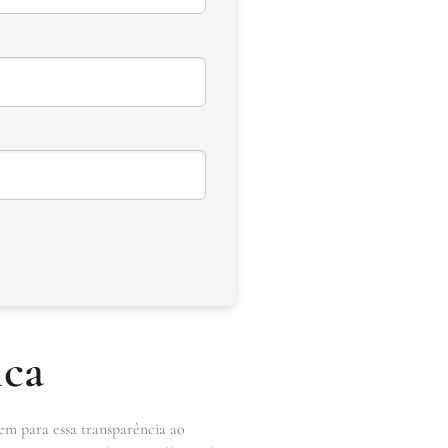
ica
em para essa transparência ao