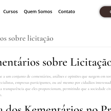
Cursos
Quem Somos
Contato
s sobre licitação
ntários sobre Licitaçã
e a um conjunto de comentários, análises e opiniões que surgem em torno
cialistas, empresas participantes, ou até mesmo por cidadãos interessad
a transparência que eles proporcionam, permitindo que a sociedade civi
o.
a dos Kementários no Pr