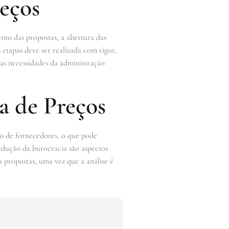
eços
nto das propostas, a abertura das
etapas deve ser realizada com rigor,
das necessidades da administração
 de Preços
ão de fornecedores, o que pode
redução da burocracia são aspectos
propostas, uma vez que a análise é