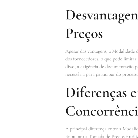
Desvantagen
Preços
Apesar das vantagens, a Modalidade 
dos fornecedores, o que pode limitar
disso, a exigência de documentação 
necessária para participar do processo 
Diferenças 
Concorrênci
A principal diferença entre a Modalid
Enquanto a Tomada de Preços é utiliz