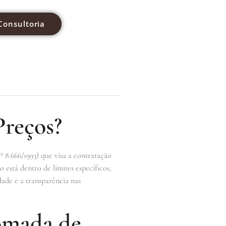
Consultoria
reços?
 8.666/1993) que visa a contratação
 está dentro de limites específicos,
ade e a transparência nas
Tomada de