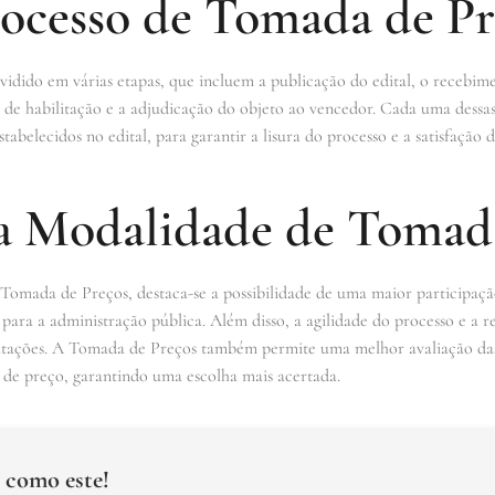
rocesso de Tomada de Pr
idido em várias etapas, que incluem a publicação do edital, o recebime
de habilitação e a adjudicação do objeto ao vencedor. Cada uma dessas 
tabelecidos no edital, para garantir a lisura do processo e a satisfação 
a Modalidade de Tomada
Tomada de Preços, destaca-se a possibilidade de uma maior participaç
 para a administração pública. Além disso, a agilidade do processo e a 
ratações. A Tomada de Preços também permite uma melhor avaliação das 
e de preço, garantindo uma escolha mais acertada.
 como este!