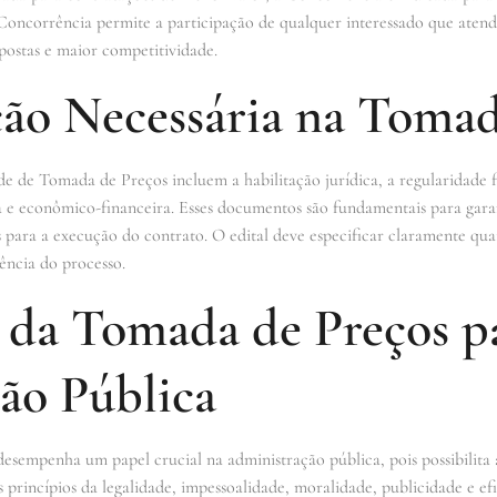
a Concorrência permite a participação de qualquer interessado que atend
ostas e maior competitividade.
o Necessária na Tomad
 de Tomada de Preços incluem a habilitação jurídica, a regularidade fis
 e econômico-financeira. Esses documentos são fundamentais para garan
ios para a execução do contrato. O edital deve especificar claramente qu
ência do processo.
 da Tomada de Preços p
ão Pública
empenha um papel crucial na administração pública, pois possibilita 
s princípios da legalidade, impessoalidade, moralidade, publicidade e ef