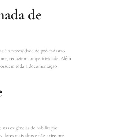
mada de
 é a necessidade de pré-cadastro
nte, reduzir a competitividade. Além
o possuem toda a documentação
e
 nas exigências de habilitação.
alores mais altos e não exige pré-