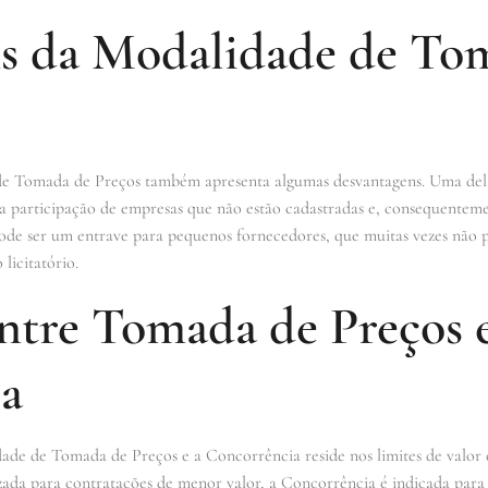
s da Modalidade de To
de Tomada de Preços também apresenta algumas desvantagens. Uma delas
 a participação de empresas que não estão cadastradas e, consequenteme
pode ser um entrave para pequenos fornecedores, que muitas vezes nã
licitatório.
entre Tomada de Preços 
a
ade de Tomada de Preços e a Concorrência reside nos limites de valor e
ada para contratações de menor valor, a Concorrência é indicada para v