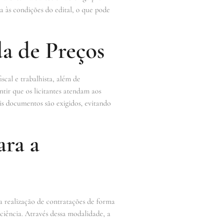
a às condições do edital, o que pode
a de Preços
cal e trabalhista, além de
tir que os licitantes atendam aos
ais documentos são exigidos, evitando
ara a
a realização de contratações de forma
iciência. Através dessa modalidade, a