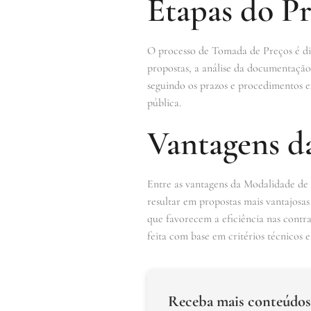
Etapas do P
O processo de Tomada de Preços é div
propostas, a análise da documentação 
seguindo os prazos e procedimentos es
pública.
Vantagens d
Entre as vantagens da Modalidade de 
resultar em propostas mais vantajosas
que favorecem a eficiência nas cont
feita com base em critérios técnicos 
Receba mais conteúdos