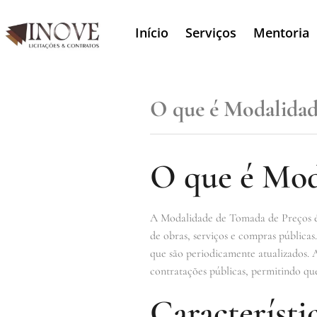
Início
Serviços
Mentoria
O que é Modalidad
O que é Mod
A Modalidade de Tomada de Preços é um
de obras, serviços e compras públicas
que são periodicamente atualizados. 
contratações públicas, permitindo q
Característ