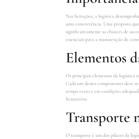
Nas licitações, a logística desempenha
uma concorrência. Uma proposta que 
significativamente as chances de suces
essenciais para a manutenção de contr
Elementos da
Os principais elementos da logística
Cada um desses componentes deve ser
tempo certo e em condições adequadas
licitatórios.
Transporte n
O transporte é um dos pilares da log