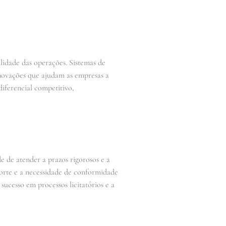
lidade das operações. Sistemas de
novações que ajudam as empresas a
diferencial competitivo,
e de atender a prazos rigorosos e a
orte e a necessidade de conformidade
sucesso em processos licitatórios e a