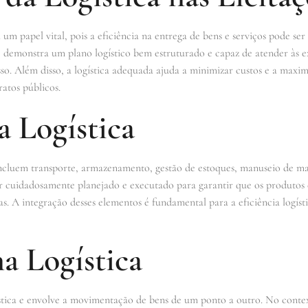
 um papel vital, pois a eficiência na entrega de bens e serviços pode se
demonstra um plano logístico bem estruturado e capaz de atender às e
so. Além disso, a logística adequada ajuda a minimizar custos e a maximi
atos públicos.
 Logística
 incluem transporte, armazenamento, gestão de estoques, manuseio de ma
 cuidadosamente planejado e executado para garantir que os produtos 
. A integração desses elementos é fundamental para a eficiência logísti
a Logística
ística e envolve a movimentação de bens de um ponto a outro. No contex