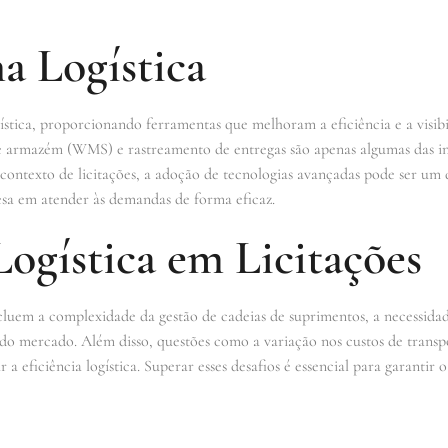
a Logística
ística, proporcionando ferramentas que melhoram a eficiência e a visibi
de armazém (WMS) e rastreamento de entregas são apenas algumas das i
o contexto de licitações, a adoção de tecnologias avançadas pode ser um 
a em atender às demandas de forma eficaz.
Logística em Licitações
incluem a complexidade da gestão de cadeias de suprimentos, a necessidad
o mercado. Além disso, questões como a variação nos custos de transp
ficiência logística. Superar esses desafios é essencial para garantir o 