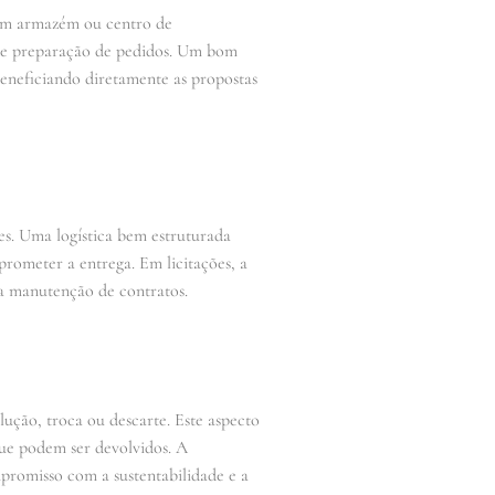
 um armazém ou centro de
o de preparação de pedidos. Um bom
beneficiando diretamente as propostas
es. Uma logística bem estruturada
rometer a entrega. Em licitações, a
 a manutenção de contratos.
lução, troca ou descarte. Este aspecto
que podem ser devolvidos. A
promisso com a sustentabilidade e a