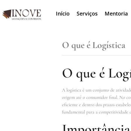
Início
Serviços
Mentoria
O que é Logística
O que é Logí
A logística é um conjunto de atividad
origem até o consumidor final. No con
eficiente e dentro dos prazos estabele
fundamental para a competitividade 
Importância 