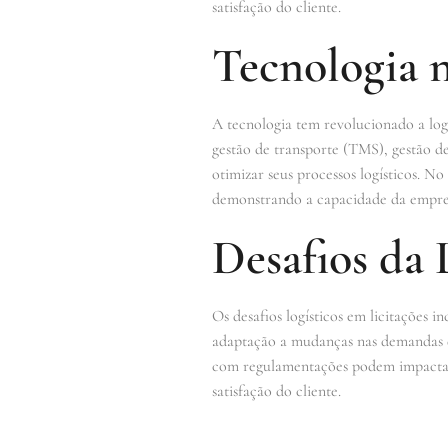
satisfação do cliente.
Tecnologia n
A tecnologia tem revolucionado a log
gestão de transporte (TMS), gestão 
otimizar seus processos logísticos. N
demonstrando a capacidade da empres
Desafios da 
Os desafios logísticos em licitações 
adaptação a mudanças nas demandas d
com regulamentações podem impactar a e
satisfação do cliente.