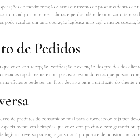
às operações de movimentação e armazenamento de produtos dentro de
cesso é crucial para minimizar danos e perdas, além de otimizar o temp
s pode resultar em uma operação logística mais ágil e menos custosa, 
to de Pedidos
 que envolve a recepção, verificação e execução dos pedidos dos client
rocessados rapidamente e com precisão, evitando erros que possam comp
rma eficiente pode ser um fator decisivo para a satisfação do cliente e
versa
etorno de produtos do consumidor final para o fornecedor, seja por devo
te, especialmente em licitações que envolvem produtos com garantia ou 
e logística reversa pode agregar valor à proposta e demonstrar um com