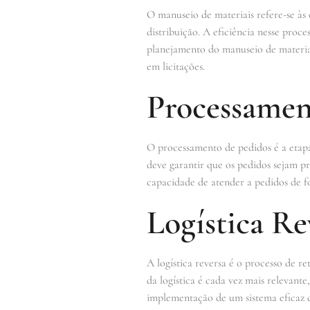
O manuseio de materiais refere-se 
distribuição. A eficiência nesse pro
planejamento do manuseio de materiai
em licitações.
Processamen
O processamento de pedidos é a etapa
deve garantir que os pedidos sejam p
capacidade de atender a pedidos de fo
Logística Re
A logística reversa é o processo de r
da logística é cada vez mais relevan
implementação de um sistema eficaz d