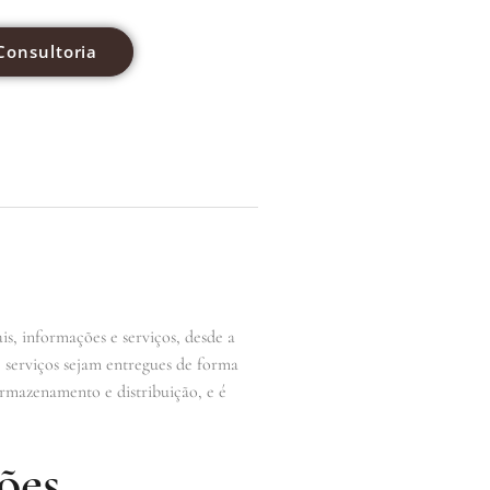
Consultoria
s, informações e serviços, desde a
 e serviços sejam entregues de forma
 armazenamento e distribuição, e é
ões