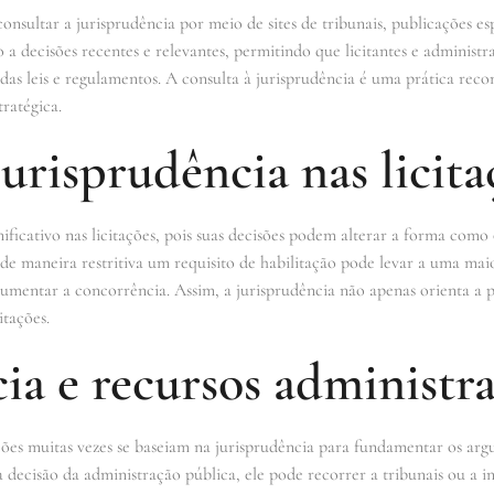
onsultar a jurisprudência por meio de sites de tribunais, publicações es
so a decisões recentes e relevantes, permitindo que licitantes e adminis
 das leis e regulamentos. A consulta à jurisprudência é uma prática re
tratégica.
urisprudência nas licita
ficativo nas licitações, pois suas decisões podem alterar a forma como
e maneira restritiva um requisito de habilitação pode levar a uma maio
mentar a concorrência. Assim, a jurisprudência não apenas orienta a 
itações.
ia e recursos administra
ações muitas vezes se baseiam na jurisprudência para fundamentar os 
 decisão da administração pública, ele pode recorrer a tribunais ou a in