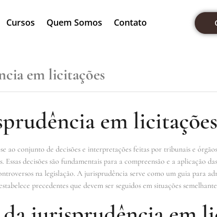
Cursos
Quem Somos
Contato
ncia em licitações
sprudência em licitações
se ao conjunto de decisões e interpretações feitas por tribunais e órgão
ios. Essas decisões são fundamentais para a compreensão e a aplicação da
troversos na legislação. A jurisprudência serve como um guia para ad
s estabelece precedentes que devem ser seguidos em situações semelhante
da jurisprudência em li