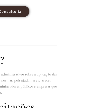
Consultoria
?
s administrativos sobre a aplicação das
s normas, pois ajudam a esclarecer
ministradores públicos e empresas que
s.
citações