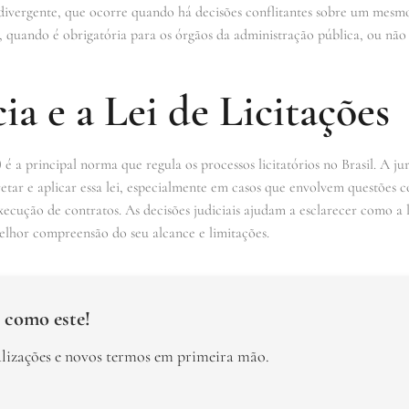
ia divergente, que ocorre quando há decisões conflitantes sobre um mes
e, quando é obrigatória para os órgãos da administração pública, ou não
ia e a Lei de Licitações
) é a principal norma que regula os processos licitatórios no Brasil. A ju
etar e aplicar essa lei, especialmente em casos que envolvem questões 
 execução de contratos. As decisões judiciais ajudam a esclarecer como a 
elhor compreensão do seu alcance e limitações.
 como este!
alizações e novos termos em primeira mão.