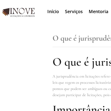
Início
Serviços
Mentoria
O que é jurisprudê
O que é juri
A jurisprudência em licitações refere-
leis que regem os processos licitatór
pontos que podem ser ambíguos ou con
desejam participar de licitações, poi
Importância 