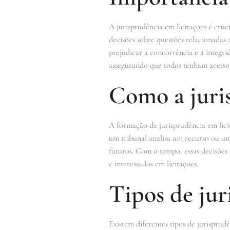
A jurisprudência em licitações é cruci
decisões sobre questões relacionadas a
prejudicar a concorrência e a integrid
assegurando que todos tenham acesso 
Como a juri
A formação da jurisprudência em lici
um tribunal analisa um recurso ou um
futuros. Com o tempo, essas decisõe
e interessados em licitações.
Tipos de jur
Existem diferentes tipos de jurisprud