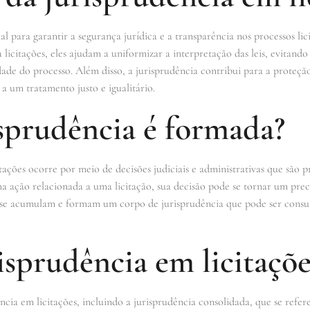
al para garantir a segurança jurídica e a transparência nos processos li
 licitações, eles ajudam a uniformizar a interpretação das leis, evitand
ade do processo. Além disso, a jurisprudência contribui para a proteção 
a um tratamento justo e igualitário.
sprudência é formada?
tações ocorre por meio de decisões judiciais e administrativas que são 
a ação relacionada a uma licitação, sua decisão pode se tornar um prec
s se acumulam e formam um corpo de jurisprudência que pode ser consu
isprudência em licitaçõe
ência em licitações, incluindo a jurisprudência consolidada, que se refer