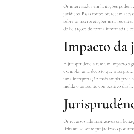
Os interessados em licitações podem c
jurídicos. Essas fontes oferecem aces
sobre as interpretações mais recentes
de licitações de forma informada e es
Impacto da j
A jurisprudência tem um impacto signi
exemplo, uma decisão que interprete d
uma interpretação mais ampla pode au
molda o ambiente competitivo das lic
Jurisprudênc
Os recursos administrativos em licit
licitante se sente prejudicado por uma