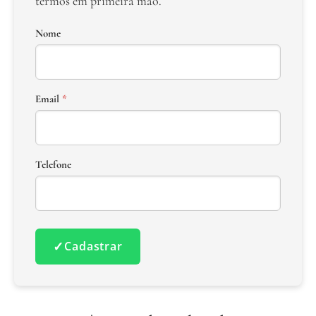
termos em primeira mão.
Nome
Email
*
Telefone
✓
Cadastrar