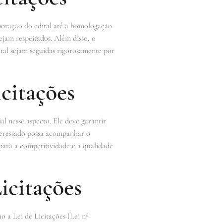
laboração do edital até a homologação
ejam respeitados. Além disso, o
ital sejam seguidas rigorosamente por
citações
al nesse aspecto. Ele deve garantir
nteressado possa acompanhar o
para a competitividade e a qualidade
icitações
o a Lei de Licitações (Lei nº