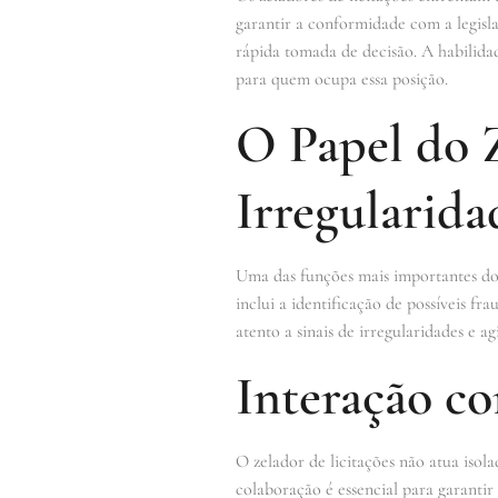
garantir a conformidade com a legisla
rápida tomada de decisão. A habilidad
para quem ocupa essa posição.
O Papel do 
Irregularida
Uma das funções mais importantes do 
inclui a identificação de possíveis f
atento a sinais de irregularidades e a
Interação co
O zelador de licitações não atua isol
colaboração é essencial para garantir