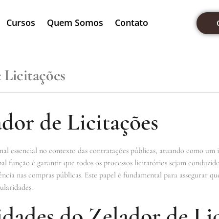
Cursos
Quem Somos
Contato
 Licitações
dor de Licitações
ional essencial no contexto das contratações públicas, atuando como um 
pal função é garantir que todos os processos licitatórios sejam conduzid
ncia nas compras públicas. Este papel é fundamental para assegurar que 
ularidades.
dades do Zelador de Lic