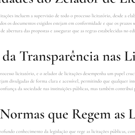
citações incluem a supervisão de todo o processo licitatório, desde a e
todos os documentos exigidos estejam em conformidade e que os prazos s
e abertura das propostas e assegurar que as regras estabelecidas no ed
da Transparência nas Li
rocesso licitatório, e o zelador de licitações desempenha um papel cruci
sejam divulgadas de forma clara e acessível, permitindo que qualquer i
onfiança da sociedade nas instituições públicas, mas também contribui 
e Normas que Regem as L
rofundo conhecimento da legislação que rege as licitações públicas, com