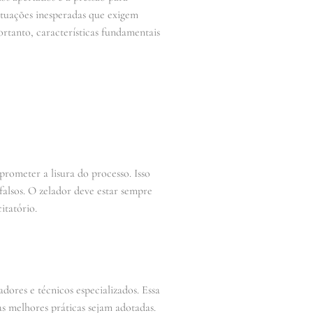
situações inesperadas que exigem
ortanto, características fundamentais
rometer a lisura do processo. Isso
falsos. O zelador deve estar sempre
itatório.
dores e técnicos especializados. Essa
as melhores práticas sejam adotadas.