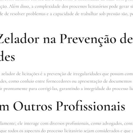
ção. Além disso, a complexidade dos processos licitatórios pode gerar 
e de resolver problemas e a capacidade de trabalhar sob pressão são, p
Zelador na Prevenção de
des
zelador de licitações é a prevenção de irregularidades que possam comp
raudes, como conluio entre fornecedores ou apresentação de documentos 
gir prontamente para corrigi-las, garantindo a integridade do processo lic
m Outros Profissionais
adamente; ele interage com diversos profissionais, como advogados, conta
 que todos os aspectos do processo licitatório sejam considerados e que 