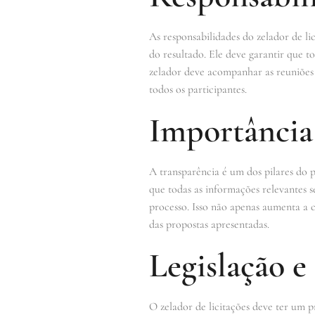
As responsabilidades do zelador de li
do resultado. Ele deve garantir que 
zelador deve acompanhar as reuniões d
todos os participantes.
Importância 
A transparência é um dos pilares do p
que todas as informações relevantes 
processo. Isso não apenas aumenta a c
das propostas apresentadas.
Legislação 
O zelador de licitações deve ter um p