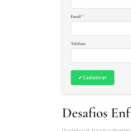
Email
*
Telefone
✓
Cadastrar
Desafios Enf
Os zeladores de licitações enfrentam 