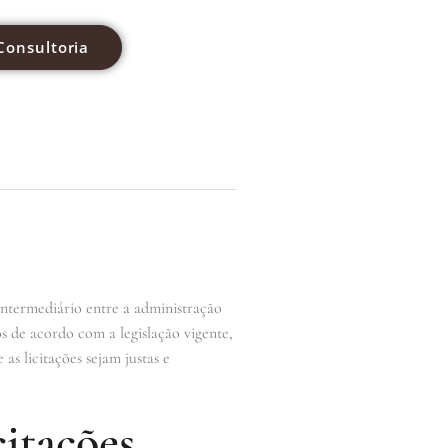
Consultoria
intermediário entre a administração
os de acordo com a legislação vigente,
as licitações sejam justas e
itações