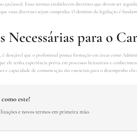
 10.520/2002). Essas normas estabelecem diretrizes que devem ser seguidas
 que essas diretrizes sejam cumpridas. O domínio da legislação é fundam
s Necessárias para o Ca
s, é desejável que o profissional possua formação em áreas como Admini
ue ele tenha experiência prévia em processos licitatórios e conhecimen
es e capacidade de comunicação são essenciais para o desempenho efica
 como este!
alizações e novos termos em primeira mão.