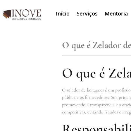
Início
Serviços
Mentoria
O que é Zelador de
O que é Zela
O zelador de licitações é um profiss
pública e os fornecedores. Sua princi
promovendo a transparência e a eficiê
competitivas, evitando fraudes e irreg
Responsabili