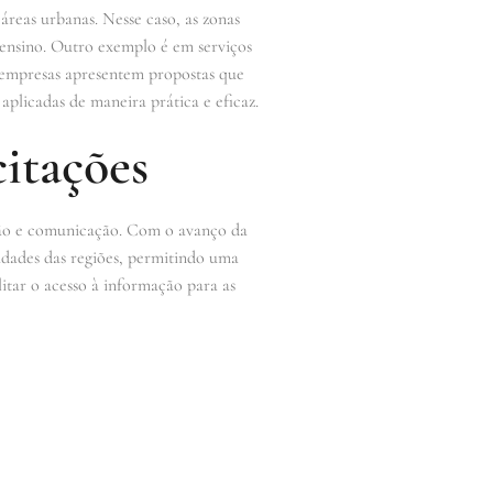
reas urbanas. Nesse caso, as zonas
 ensino. Outro exemplo é em serviços
s empresas apresentem propostas que
aplicadas de maneira prática e eficaz.
itações
ação e comunicação. Com o avanço da
ssidades das regiões, permitindo uma
litar o acesso à informação para as