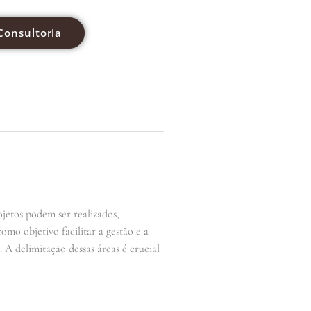
Consultoria
ojetos podem ser realizados,
omo objetivo facilitar a gestão e a
 A delimitação dessas áreas é crucial