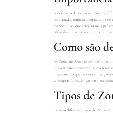
A definição de Zonas de Atuação é fu
contratadas tenham a capacidade de a
fornecedores que estejam mais próxim
Além disso, essa prática contribui pa
Como são de
As Zonas de Atuação são definidas po
infraestrutura existente, as caracterí
mapeamento que orienta a atuação dos 
se adaptar às mudanças nas necessida
Tipos de Zo
Existem diferentes tipos de Zonas de 