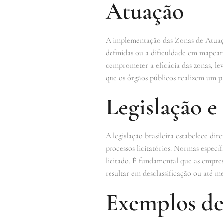
Atuação
A implementação das Zonas de Atuação
definidas ou a dificuldade em mapear 
comprometer a eficácia das zonas, lev
que os órgãos públicos realizem um 
Legislação 
A legislação brasileira estabelece dir
processos licitatórios. Normas especí
licitado. É fundamental que as empres
resultar em desclassificação ou até m
Exemplos de