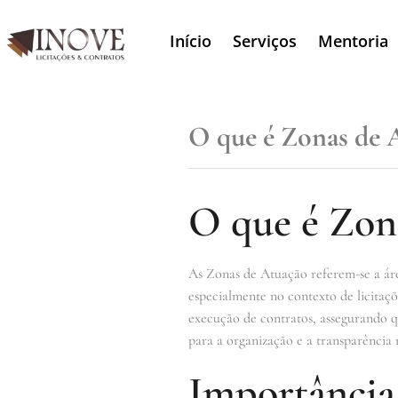
Início
Serviços
Mentoria
O que é Zonas de 
O que é Zon
As Zonas de Atuação referem-se a área
especialmente no contexto de licitaçõ
execução de contratos, assegurando qu
para a organização e a transparência 
Importância