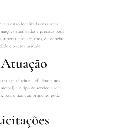
não estão localizadas nas áreas
rmações atualizadas e precisas pode
superar esses desafios, é essencial
ade e o setor privado.
 Atuação
a transparência e a eficiência nos
icipal) e o tipo de serviço a ser
rmas, pois o não cumprimento pode
icitações