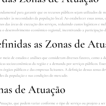
ndamental para garantir que os recursos públicos sejam utilizados de m
tender às necessidades da população local. Ao estabelecer essas zonas, 
os das áreas de execução dos serviços, reduzindo custos logísticos e m
ra o desenvolvimento econômico regional, incentivando a participação de
finidas as Zonas de Atu
r meio de estudos e análises que consideram diversos fatores, como a d
sticas socioeconômicas da região e a demanda por serviços públicos. Esses
órgãos públicos e das empresas licitantes. A definição dessas zonas de
des da população e nas condições do mercado.
nas de Atuação
Atuação, que podem variar conforme o tipo de serviço ou projeto a ser 