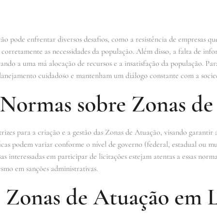
 pode enfrentar diversos desafios, como a resistência de empresas que 
corretamente as necessidades da população. Além disso, a falta de info
ando a uma má alocação de recursos e a insatisfação da população. Para 
planejamento cuidadoso e mantenham um diálogo constante com a socied
e Normas sobre Zonas de
etrizes para a criação e a gestão das Zonas de Atuação, visando garantir 
ficas podem variar conforme o nível de governo (federal, estadual ou mun
as interessadas em participar de licitações estejam atentas a essas no
esmo em sanções administrativas.
 Zonas de Atuação em L