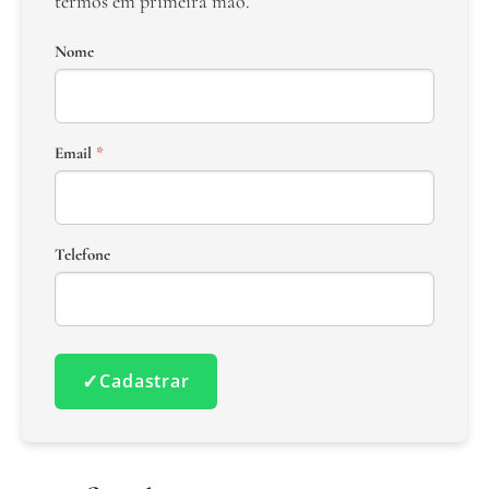
termos em primeira mão.
Nome
Email
*
Telefone
✓
Cadastrar