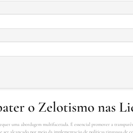
er o Zelotismo nas Lic
requer uma abordagem multifacetada. É essencial promover a transparên
pode ser alcançado por meio da implementação de políticas rigorosas de c