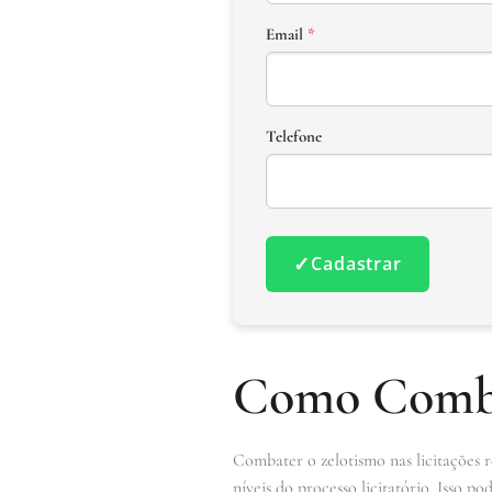
Email
*
Telefone
✓
Cadastrar
Como Combat
Combater o zelotismo nas licitações 
níveis do processo licitatório. Isso 