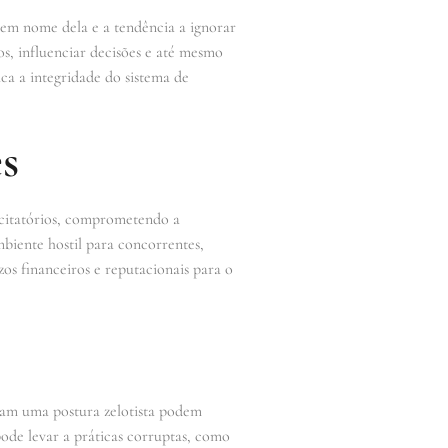
r em nome dela e a tendência a ignorar
os, influenciar decisões e até mesmo
ca a integridade do sistema de
s
licitatórios, comprometendo a
biente hostil para concorrentes,
zos financeiros e reputacionais para o
otam uma postura zelotista podem
pode levar a práticas corruptas, como