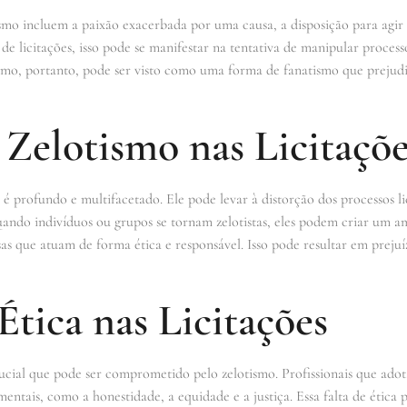
tismo incluem a paixão exacerbada por uma causa, a disposição para agi
 licitações, isso pode se manifestar na tentativa de manipular process
smo, portanto, pode ser visto como uma forma de fanatismo que prejudi
Zelotismo nas Licitaçõe
 é profundo e multifacetado. Ele pode levar à distorção dos processos 
uando indivíduos ou grupos se tornam zelotistas, eles podem criar um am
as que atuam de forma ética e responsável. Isso pode resultar em prejuí
Ética nas Licitações
crucial que pode ser comprometido pelo zelotismo. Profissionais que ad
mentais, como a honestidade, a equidade e a justiça. Essa falta de ética 