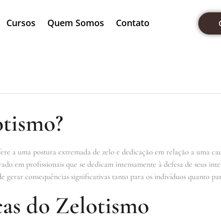
Cursos
Quem Somos
Contato
otismo?
ere a uma postura extremada de zelo e dedicação em relação a uma cau
rvado em profissionais que se dedicam intensamente à defesa de seus inte
ode gerar consequências significativas tanto para os indivíduos quanto par
cas do Zelotismo