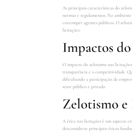
As principais características do zelo
normas e regulamentos. No ambiente de
corromper agentes públicos. O zeloti
licitações.
Impactos do 
O impacto do zelotismo nas licitações
transparência e a competitividade. Q
dificultando a participação de empres
setor público e privado.
Zelotismo e 
A ética nas licitações é um aspecto 
desconsiderar princípios éticos funda