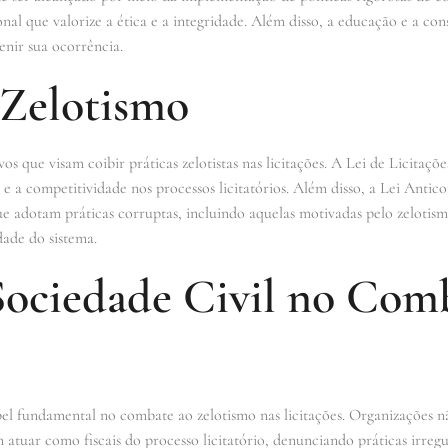
l que valorize a ética e a integridade. Além disso, a educação e a cons
enir sua ocorrência.
 Zelotismo
ivos que visam coibir práticas zelotistas nas licitações. A Lei de Licitaçõe
 a competitividade nos processos licitatórios. Além disso, a Lei Antico
e adotam práticas corruptas, incluindo aquelas motivadas pelo zelotismo
dade do sistema.
Sociedade Civil no Com
el fundamental no combate ao zelotismo nas licitações. Organizações n
 atuar como fiscais do processo licitatório, denunciando práticas irreg