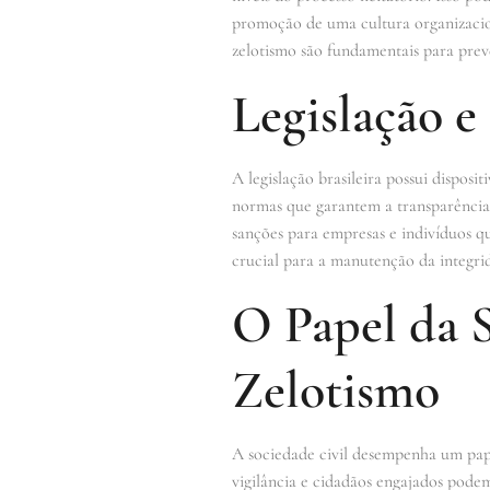
promoção de uma cultura organizaciona
zelotismo são fundamentais para prev
Legislação e
A legislação brasileira possui disposit
normas que garantem a transparência e
sanções para empresas e indivíduos qu
crucial para a manutenção da integri
O Papel da 
Zelotismo
A sociedade civil desempenha um pap
vigilância e cidadãos engajados podem