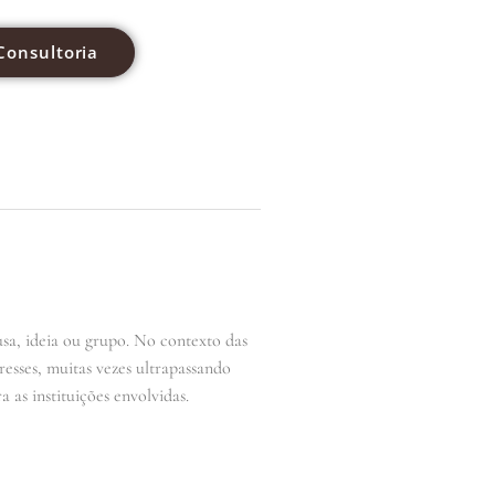
Consultoria
sa, ideia ou grupo. No contexto das
resses, muitas vezes ultrapassando
a as instituições envolvidas.