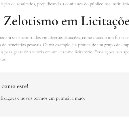
lação de resultados, prejudicando a confiança do público nas instituiçõe
 Zelotismo em Licitaçõe
podem ser encontrados em diversas situações, como quando um forneced
 de benefícios pessoais. Outro exemplo é a prática de um grupo de emp
eais para garantir a vitória em um certame licitatório. Essas ações não 
ras.
 como este!
alizações e novos termos em primeira mão.