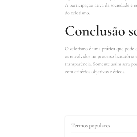
A participação ativa da sociedade é e
do zelotismo.
Conclusão s
O zelotismo é uma prática que pode c
os envolvidos no processo licitatório
transparência. Somente assim será po
com critérios objetivos e éticos.
Termos populares