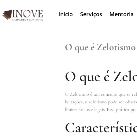
Início
Serviços
Mentoria
O que é Zelotismo
O que é Zel
O Zelotismo é um conceito que se ref
licitações, o zelotismo pode ser obse
limites éticos e legais. Essa prática p
Característi