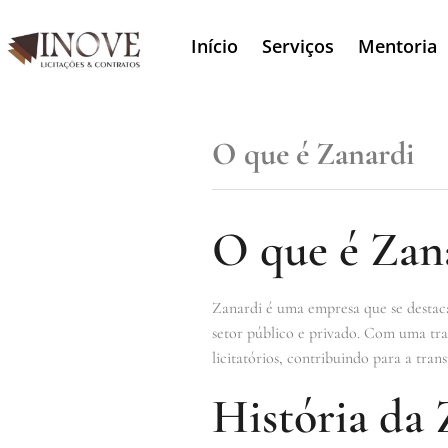
Início
Serviços
Mentoria
O que é Zanardi
O que é Zan
Zanardi é uma empresa que se destaca 
setor público e privado. Com uma traj
licitatórios, contribuindo para a tran
História da 