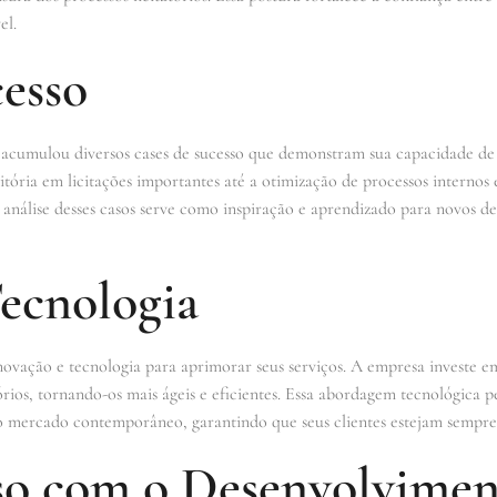
el.
cesso
 acumulou diversos cases de sucesso que demonstram sua capacidade de g
 vitória em licitações importantes até a otimização de processos inter
análise desses casos serve como inspiração e aprendizado para novos des
Tecnologia
ovação e tecnologia para aprimorar seus serviços. A empresa investe e
atórios, tornando-os mais ágeis e eficientes. Essa abordagem tecnológica
 mercado contemporâneo, garantindo que seus clientes estejam sempre 
o com o Desenvolvimen