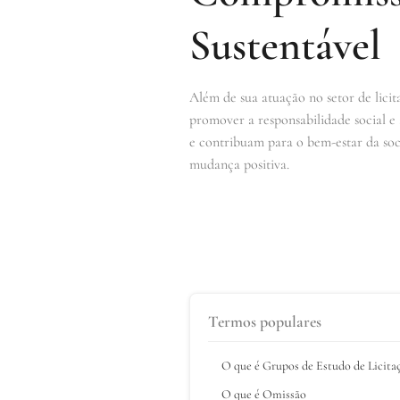
Sustentável
Além de sua atuação no setor de lic
promover a responsabilidade social e
e contribuam para o bem-estar da soci
mudança positiva.
Termos populares
O que é Grupos de Estudo de Licita
O que é Omissão