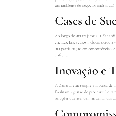
um ambiente de negócios mais saudáv
Cases de Su
Ao longo de sua trajetória, a Zanardi
clientes. Esses casos incluem desde a
sua participação em concorrências. A 
enfrentam.
Inovação e 
A Zanardi está sempre em busca de in
facilitam a gestão de processos licit
soluções que atendem às demandas do
Compromiss