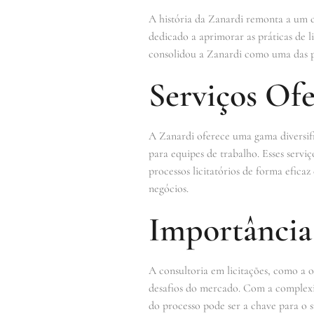
A história da Zanardi remonta a um c
dedicado a aprimorar as práticas de l
consolidou a Zanardi como uma das pri
Serviços Ofe
A Zanardi oferece uma gama diversific
para equipes de trabalho. Esses servi
processos licitatórios de forma efica
negócios.
Importância
A consultoria em licitações, como a 
desafios do mercado. Com a complexid
do processo pode ser a chave para o s