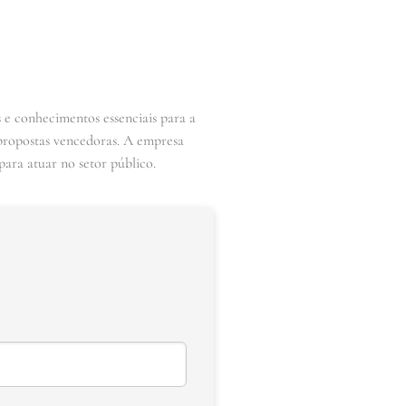
 e conhecimentos essenciais para a
e propostas vencedoras. A empresa
ara atuar no setor público.