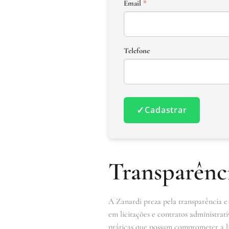
Email
*
Telefone
✓
Cadastrar
Transparênci
A Zanardi preza pela transparência e 
em licitações e contratos administrati
práticas que possam comprometer a lisu