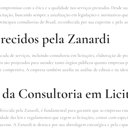
ompromisso com a ética e a qualidade nos serviços prestados. Desde su
icitação, buscando sempre a atualização em legislações e normativas que 
ncipais consultorias do Brasil, reconhecida por sua expertise e pelo at
recidos pela Zanardi
ada de serviços, incluindo consultoria em licitações, elaboração de pr
ços são projetados para atender tanto órgãos públicos quanto empresas p
z e competitiva. A empresa também auxilia na análise de editais e na ide
 da Consultoria em Lici
oferecida pela Zanardi, é fundamental para garantir que as empresas es
ade das leis e regulamentos que regem as licitações, contar com espe
ucesso. A Zanardi se destaca por sua abordagem estratégica e pela capa