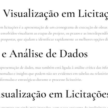
Visualização em Licita
em licitações é a apresentação de um cronograma de execução de obras 
envolvidos visualizem as etapas do projeto, os prazos e as interdepend
 propostas, que ajudam a identificar rapidamente as melhores opções di
 e Análise de Dados
apresentação de dados, mas também está ligada à análise crítica das info
nomalias e insights que podem não ser evidentes em tabelas ou relatórios
formadas e estratégicas durante o processo licitatório.
sualização em Licitaçõe
s promete ser ainda mais inovador, com o uso crescente de inteligência a