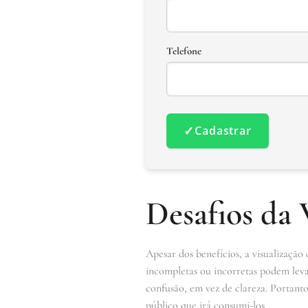
Telefone
✓
Cadastrar
Desafios da 
Apesar dos benefícios, a visualização
incompletas ou incorretas podem levar
confusão, em vez de clareza. Portant
público que irá consumi-los.