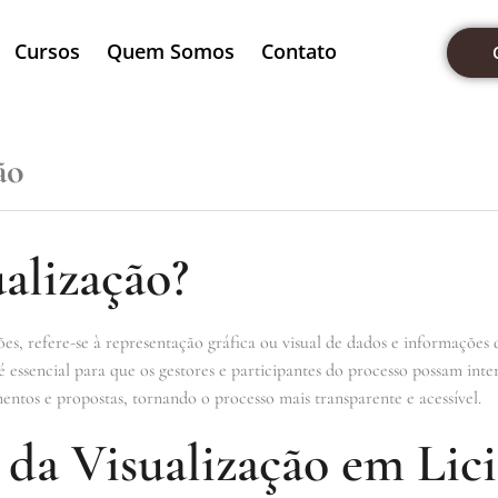
Cursos
Quem Somos
Contato
ão
alização?
ções, refere-se à representação gráfica ou visual de dados e informações
a é essencial para que os gestores e participantes do processo possam in
ntos e propostas, tornando o processo mais transparente e acessível.
da Visualização em Lici