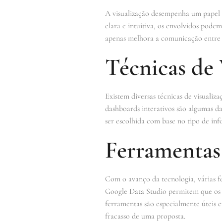
A visualização desempenha um papel c
clara e intuitiva, os envolvidos podem
apenas melhora a comunicação entre a
Técnicas de 
Existem diversas técnicas de visualiza
dashboards interativos são algumas da
ser escolhida com base no tipo de inf
Ferramentas
Com o avanço da tecnologia, várias f
Google Data Studio permitem que os us
ferramentas são especialmente úteis e
fracasso de uma proposta.