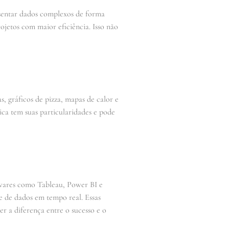
esentar dados complexos de forma
rojetos com maior eficiência. Isso não
s, gráficos de pizza, mapas de calor e
ica tem suas particularidades e pode
twares como Tableau, Power BI e
se de dados em tempo real. Essas
er a diferença entre o sucesso e o