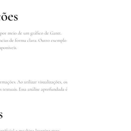
ções
por meio de um gráfico de Gantt.
ências de forma clara. Outro exemplo
sponíveis.
rmações. Ao utilizar visualizações, os
 textuais. Essa análise aprofundada é
s
rtificial e machine learning para