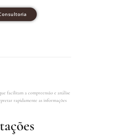
Consultoria
 que facilitam a compreensão e análise
terpretar rapidamente as informações
tações