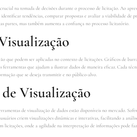
rucial na tomada de decisões durante o processo de licitação. Ao apr
 identificar tendências, comparar propostas e avaliar a viabilidade de p
s partes, mas também aumenta a confiança no processo licitatório.
Visualização
ção que podem ser aplicadas no contexto de licitações. Gráficos de barra
s ferramentas que ajudam a ilustrar dados de maneira eficaz. Cada técn
ormação que se deseja transmitir e no público-alvo.
 de Visualização
erramentas de visualização de dados estão disponíveis no mercado. Sof
uários criem visualizações dinâmicas e interativas, facilitando a análi
m licitações, onde a agilidade na interpretação de informações pode faz