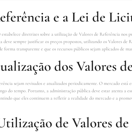
eferência e a Lei de Lici
) estabelece diretrizes sobre a utilização de Valores de Referência nos pr
 deve sempre justificar os preços propostos, utilizando os Valores de R
de forma transparente e que os recursos públicos sejam aplicados de ma
ualização dos Valores d
rência sejam revisados e atualizados periodicamente. O mercado está 
ngo do tempo. Portanto, a administração pública deve estar atenta a essa
ntindo que eles continuem a refletir a realidade do mercado e a promo
Utilização de Valores de