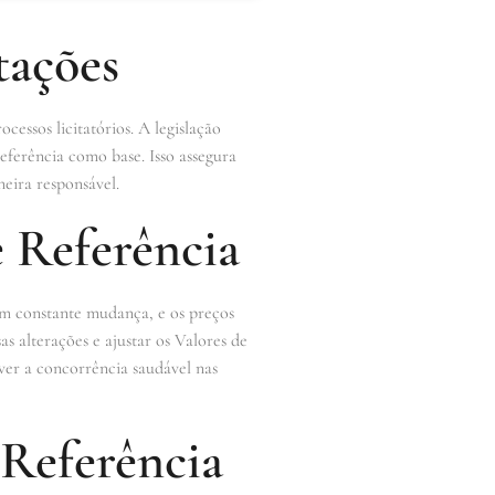
tações
ocessos licitatórios. A legislação
eferência como base. Isso assegura
neira responsável.
e Referência
em constante mudança, e os preços
s alterações e ajustar os Valores de
ver a concorrência saudável nas
 Referência