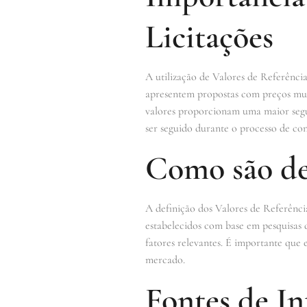
Licitações
A utilização de Valores de Referência
apresentem propostas com preços muit
valores proporcionam uma maior segur
ser seguido durante o processo de con
Como são def
A definição dos Valores de Referênci
estabelecidos com base em pesquisas 
fatores relevantes. É importante que 
mercado.
Fontes de In