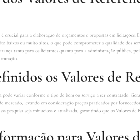
 é crucial para a elaboração de orçamentos e propostas em licitações. 
o baixos ou muito altos, o que pode comprometer a qualidade dos servi
ança tanto para os licitantes quanto para a administração pública, p
tratação.
inidos os Valores de Re
a pode variar conforme o tipo de bem ou serviço a ser contratado. Geral
de mercado, levando em consideração preços praticados por fornecedor
essa pesquisa seja minuciosa e atualizada, garantindo que os Valores de 
formação para Valores d