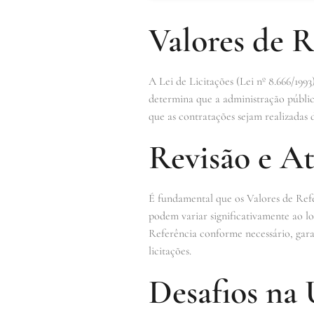
Valores de R
A Lei de Licitações (Lei nº 8.666/1993
determina que a administração pública
que as contratações sejam realizadas 
Revisão e At
É fundamental que os Valores de Refe
podem variar significativamente ao lo
Referência conforme necessário, gara
licitações.
Desafios na 