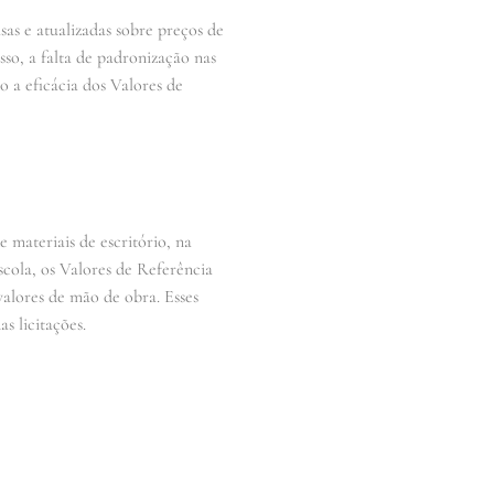
sas e atualizadas sobre preços de
so, a falta de padronização nas
 a eficácia dos Valores de
 materiais de escritório, na
scola, os Valores de Referência
valores de mão de obra. Esses
s licitações.