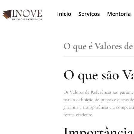
Início
Serviços
Mentoria
O que é Valores de
O que são Va
Os Valores de Referência são parâmet
para a definição de preços e custos d
garantir a transparência e a competit
forma eficiente.
Importância 