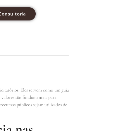
Consultoria
icitatórios. Eles servem como um guia
s valores são fundamentais para
recursos públicos sejam utilizados de
ia nas