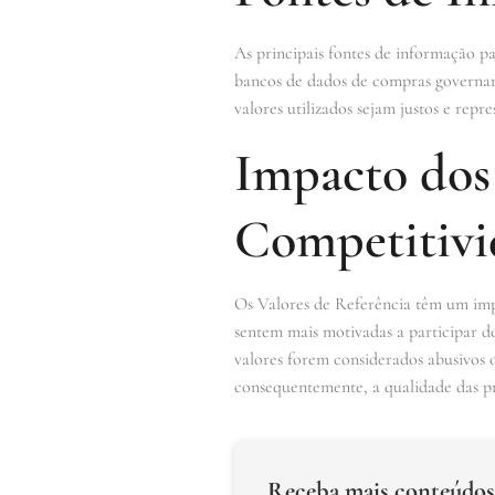
As principais fontes de informação p
bancos de dados de compras governamen
valores utilizados sejam justos e rep
Impacto dos 
Competitivi
Os Valores de Referência têm um impac
sentem mais motivadas a participar do
valores forem considerados abusivos o
consequentemente, a qualidade das pr
Receba mais conteúdos