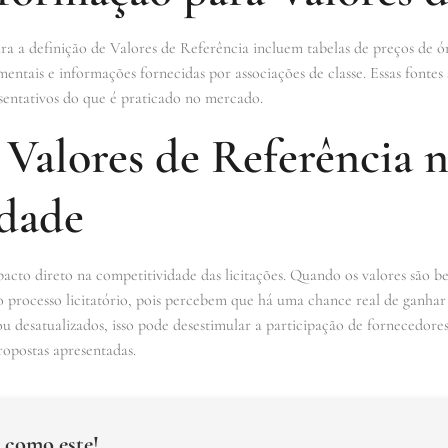
ara a definição de Valores de Referência incluem tabelas de preços de ó
tais e informações fornecidas por associações de classe. Essas fontes s
resentativos do que é praticado no mercado.
Valores de Referência 
dade
to direto na competitividade das licitações. Quando os valores são bem
 processo licitatório, pois percebem que há uma chance real de ganhar 
u desatualizados, isso pode desestimular a participação de fornecedore
opostas apresentadas.
 como este!