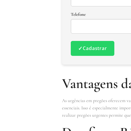
Telefone
✓
Cadastrar
Vantagens d
As urgências em pregões oferecem vant
essenciais. Isso é especialmente impo
realizar pregões urgentes permite qu