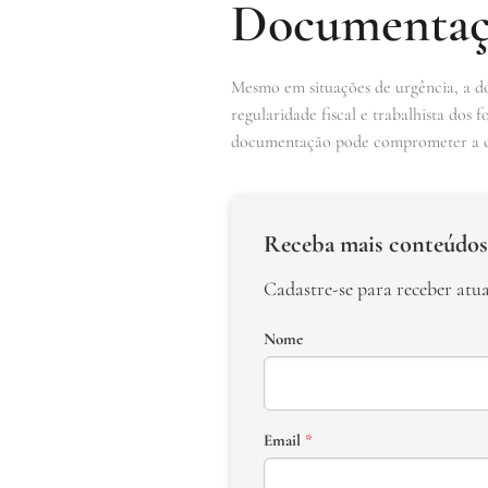
Documentaçã
Mesmo em situações de urgência, a do
regularidade fiscal e trabalhista dos
documentação pode comprometer a co
Receba mais conteúdos
Cadastre-se para receber atu
Nome
Email
*