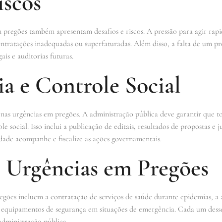
iscos
m pregões também apresentam desafios e riscos. A pressão para agir rap
ntratações inadequadas ou superfaturadas. Além disso, a falta de um pr
is e auditorias futuras.
a e Controle Social
 nas urgências em pregões. A administração pública deve garantir que to
 social. Isso inclui a publicação de editais, resultados de propostas e ju
dade acompanhe e fiscalize as ações governamentais.
 Urgências em Pregões
ões incluem a contratação de serviços de saúde durante epidemias, a a
e equipamentos de segurança em situações de emergência. Cada um desse
 administração pública.