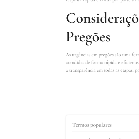
Consideraçõ
Pregões
As urgências em pregões são uma ferr
atendidas de forma rápida e eficiente
a transparência em todas as etapas, pa
Termos populares