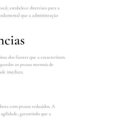
002), estabelece diretrizes para a
fundamental que a administração
ncias
osa dos fatores que a caracterizam.
aguardar os prazos normais de
ade imediata.
bora com prazos reduzidos. A
 agilidade, garantindo que a