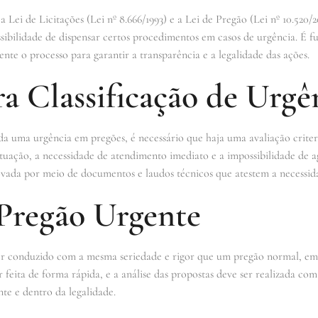
a Lei de Licitações (Lei nº 8.666/1993) e a Lei de Pregão (Lei nº 10.520/2
ossibilidade de dispensar certos procedimentos em casos de urgência. É 
ente o processo para garantir a transparência e a legalidade das ações.
ra Classificação de Urgê
da uma urgência em pregões, é necessário que haja uma avaliação criteri
 situação, a necessidade de atendimento imediato e a impossibilidade de 
ovada por meio de documentos e laudos técnicos que atestem a necessid
 Pregão Urgente
er conduzido com a mesma seriedade e rigor que um pregão normal, em
feita de forma rápida, e a análise das propostas deve ser realizada com
te e dentro da legalidade.