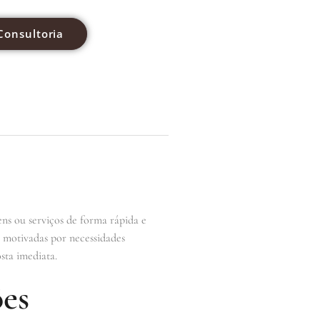
Consultoria
ens ou serviços de forma rápida e
e motivadas por necessidades
sta imediata.
ões