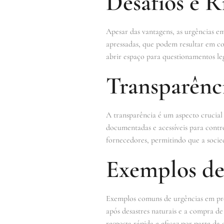
Desafios e R
Apesar das vantagens, as urgências e
apressadas, que podem resultar em co
abrir espaço para questionamentos lega
Transparênci
A transparência é um aspecto crucial
documentadas e acessíveis para controle
fornecedores, permitindo que a socie
Exemplos de
Exemplos comuns de urgências em preg
após desastres naturais e a compra d
resposta rápida e eficaz por parte da