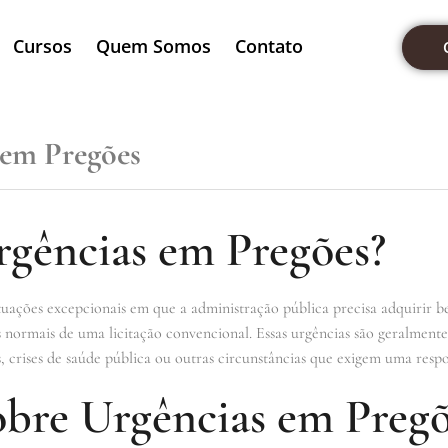
Cursos
Quem Somos
Contato
 em Pregões
rgências em Pregões?
tuações excepcionais em que a administração pública precisa adquirir b
es normais de uma licitação convencional. Essas urgências são geralment
, crises de saúde pública ou outras circunstâncias que exigem uma respo
obre Urgências em Preg