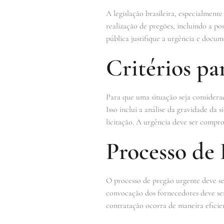
A legislação brasileira, especialmente 
realização de pregões, incluindo a p
pública justifique a urgência e docum
Critérios pa
Para que uma situação seja considera
Isso inclui a análise da gravidade da
licitação. A urgência deve ser compr
Processo de
O processo de pregão urgente deve s
convocação dos fornecedores deve ser 
contratação ocorra de maneira eficien