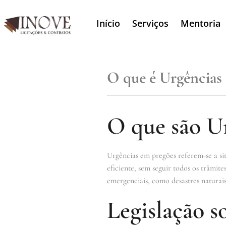
Início
Serviços
Mentoria
O que é Urgências
O que são U
Urgências em pregões referem-se a si
eficiente, sem seguir todos os trâmit
emergenciais, como desastres naturais
Legislação s