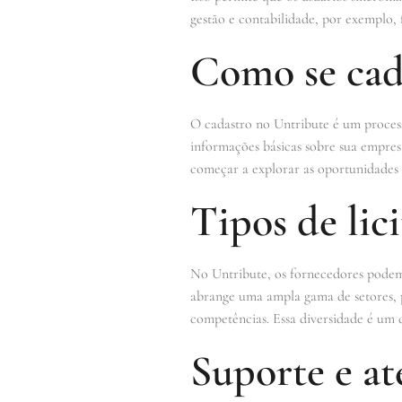
gestão e contabilidade, por exemplo,
Como se cad
O cadastro no Untribute é um process
informações básicas sobre sua empres
começar a explorar as oportunidades d
Tipos de lic
No Untribute, os fornecedores podem e
abrange uma ampla gama de setores, 
competências. Essa diversidade é um 
Suporte e a