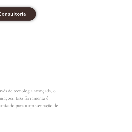
Consultoria
ravés de tecnologia avançada, o
nsações. Essa ferramenta é
ganizado para a apresentação de