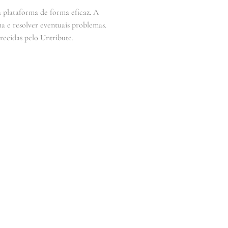
a plataforma de forma eficaz. A
a e resolver eventuais problemas.
recidas pelo Untribute.