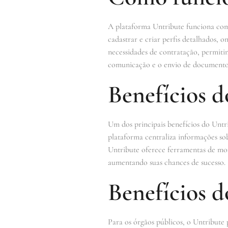
A plataforma Untribute funciona com
cadastrar e criar perfis detalhados, 
necessidades de contratação, permitin
comunicação e o envio de documentos 
Benefícios d
Um dos principais benefícios do Untr
plataforma centraliza informações so
Untribute oferece ferramentas de mon
aumentando suas chances de sucesso.
Benefícios d
Para os órgãos públicos, o Untribute