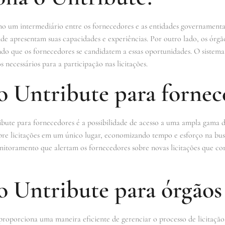
o um intermediário entre os fornecedores e as entidades governamenta
onde apresentam suas capacidades e experiências. Por outro lado, os órg
do que os fornecedores se candidatem a essas oportunidades. O sistema 
necessários para a participação nas licitações.
o Untribute para fornec
ibute para fornecedores é a possibilidade de acesso a uma ampla gama 
bre licitações em um único lugar, economizando tempo e esforço na busc
itoramento que alertam os fornecedores sobre novas licitações que cor
o Untribute para órgãos
 proporciona uma maneira eficiente de gerenciar o processo de licitaçã