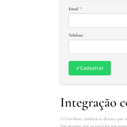
Email
*
Telefone
✓
Cadastrar
Integração 
O Untribute também se destaca por su
Isso permite que os usuários sincroni