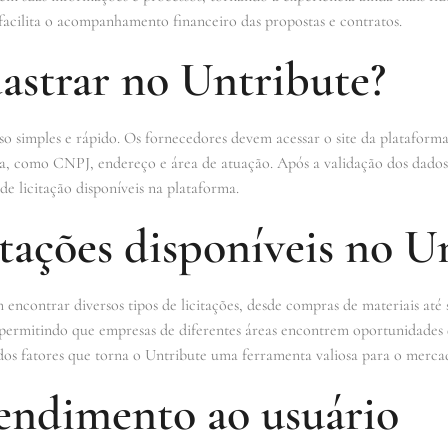
 facilita o acompanhamento financeiro das propostas e contratos.
astrar no Untribute?
o simples e rápido. Os fornecedores devem acessar o site da platafor
a, como CNPJ, endereço e área de atuação. Após a validação dos dados, 
e licitação disponíveis na plataforma.
itações disponíveis no U
ncontrar diversos tipos de licitações, desde compras de materiais até 
permitindo que empresas de diferentes áreas encontrem oportunidades 
dos fatores que torna o Untribute uma ferramenta valiosa para o mercad
tendimento ao usuário