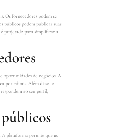
is. Os fornecedores podem se
ãos públicos podem publicar suas
é projetado para simplificar a
edores
de oportunidades de negócios. A
a por editais. Além disso, o
respondem ao seu perfil,
 públicos
o. A plataforma permite que as