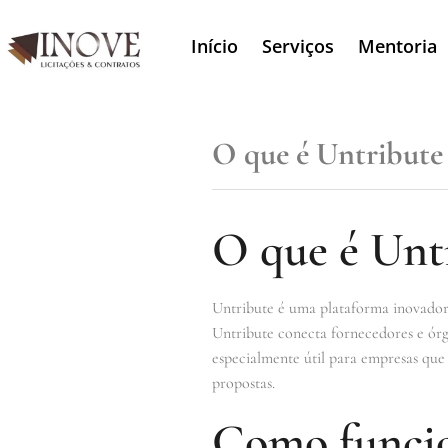
Início
Serviços
Mentoria
O que é Untribute
O que é Unt
Untribute é uma plataforma inovadora 
Untribute conecta fornecedores e órg
especialmente útil para empresas que
propostas.
Como funcio