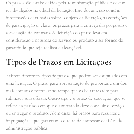
Os prazos são estabelecidos pela administração pública e devem
ser divulgados no edital da licitação. Esse documento contém
informações detalhadas sobre o objeto da licitação, as condições
de participação e, claro, os prazos para a entrega das propostas e
a execução do contrato. A definição do prazo leva em
consideração a natureza do serviço ou produto a ser fornecido,
garantindo que seja realista e alcançável.
Tipos de Prazos em Licitações
Existem diferentes tipos de prazos que podem ser estipulados em
uma licitação. O prazo para apresentação de propostas é um dos
mais comuns e refere-se ao tempo que os licitantes têm para
submeter suas ofertas. Outro tipo é o prazo de execução, que se
refere ao período em que o contratado deve concluir o serviço
ou entregar o produto. Além disso, há prazos para recursos e
impugnações, que garantem o direito de contestar decisões da
administração pública.