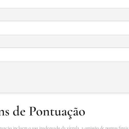
s de Pontuação
uação incluem o uso inadequado da vírgula, a omissão de pontos finais 