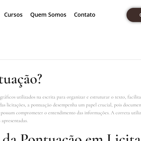
Cursos
Quem Somos
Contato
o
tuação?
ráficos utilizados na escrita para organizar e estruturar o texto, facil
das licitações, a pontuação desempenha um papel crucial, pois document
e possam comprometer o entendimento das informações. A correta utili
 apresentadas.
 da Pontuação em Licita