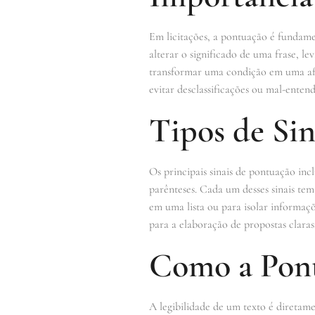
Em licitações, a pontuação é fundame
alterar o significado de uma frase, l
transformar uma condição em uma afir
evitar desclassificações ou mal-entend
Tipos de Sin
Os principais sinais de pontuação inc
parênteses. Cada um desses sinais tem
em uma lista ou para isolar informaçõ
para a elaboração de propostas claras
Como a Pont
A legibilidade de um texto é diretam