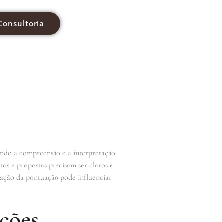
Consultoria
itando a compreensão e a interpretação
os e propostas precisam ser claros e
zação da pontuação pode influenciar
ções