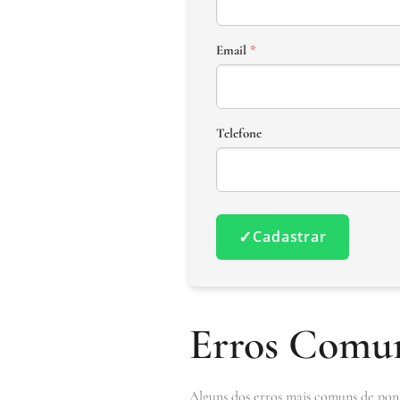
Email
*
Telefone
✓
Cadastrar
Erros Comun
Alguns dos erros mais comuns de pont