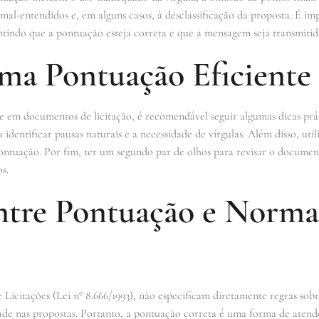
a mal-entendidos e, em alguns casos, à desclassificação da proposta. É i
tindo que a pontuação esteja correta e que a mensagem seja transmitida
uma Pontuação Eficiente
 em documentos de licitação, é recomendável seguir algumas dicas práti
 identificar pausas naturais e a necessidade de vírgulas. Além disso, uti
pontuação. Por fim, ter um segundo par de olhos para revisar o documen
s.
ntre Pontuação e Norma
 Licitações (Lei nº 8.666/1993), não especificam diretamente regras so
ade nas propostas. Portanto, a pontuação correta é uma forma de atende