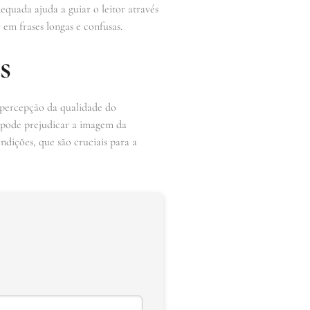
quada ajuda a guiar o leitor através
em frases longas e confusas.
s
 percepção da qualidade do
 pode prejudicar a imagem da
dições, que são cruciais para a