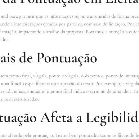
ntal para garantir que as informações sejam transmitidas de forma pre
evando a interpretações erradas por parte da comissão de licitação. Por 
mação, impactando a análise da proposta. Portanto, a atenção aos deta
idos.
ais de Pontuação
luem ponto final, vírgula, ponto e vírgula, dois-pontos, ponto de interr
 uma função específica na estruturação do texto. Por exemplo, a vírgula
es adicionais, enquanto o ponto final indica o término de uma ideia. Co
 e bem estruturadas.
uação Afeta a Legibili
ente afetada pela pontuação. Textos bem pontuados são mais fáceis de le