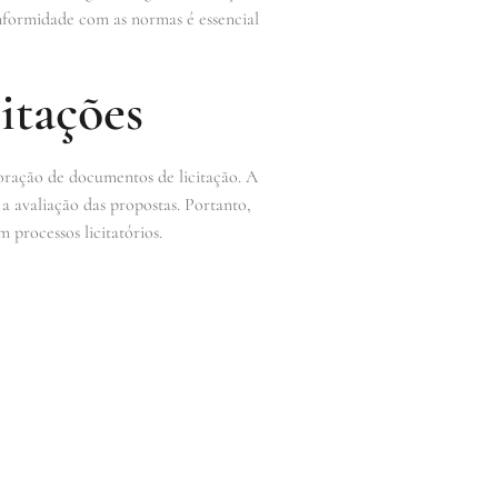
onformidade com as normas é essencial
itações
oração de documentos de licitação. A
a avaliação das propostas. Portanto,
 processos licitatórios.