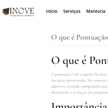
Início
Serviços
Mentoria
O que é Pontuaçã
O que é Pon
A pontuação é um conjunto de sinais g
das ideias apresentadas. No contexto 
objetivos, evitando ambiguidades qu
diretamente a avaliação das propostas
Importância