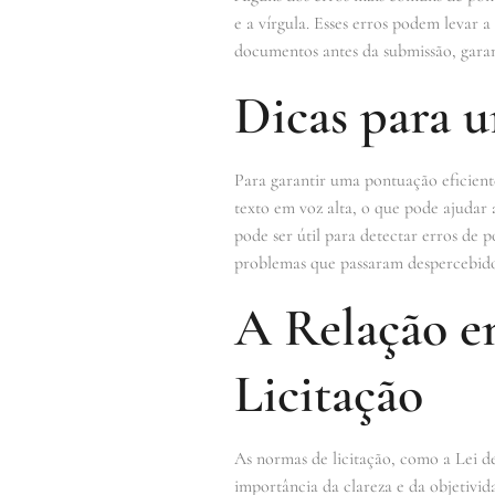
e a vírgula. Esses erros podem levar 
documentos antes da submissão, garan
Dicas para 
Para garantir uma pontuação eficiente
texto em voz alta, o que pode ajudar a
pode ser útil para detectar erros de 
problemas que passaram despercebido
A Relação e
Licitação
As normas de licitação, como a Lei de
importância da clareza e da objetivid