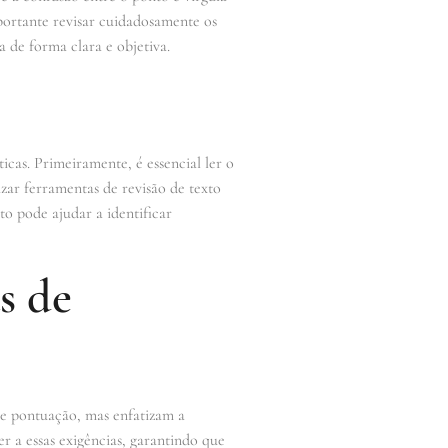
mportante revisar cuidadosamente os
 de forma clara e objetiva.
cas. Primeiramente, é essencial ler o
lizar ferramentas de revisão de texto
to pode ajudar a identificar
s de
bre pontuação, mas enfatizam a
r a essas exigências, garantindo que