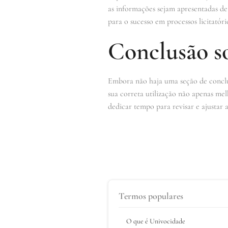
as informações sejam apresentadas de
para o sucesso em processos licitatóri
Conclusão s
Embora não haja uma seção de conclus
sua correta utilização não apenas mel
dedicar tempo para revisar e ajustar 
Termos populares
O que é Univocidade