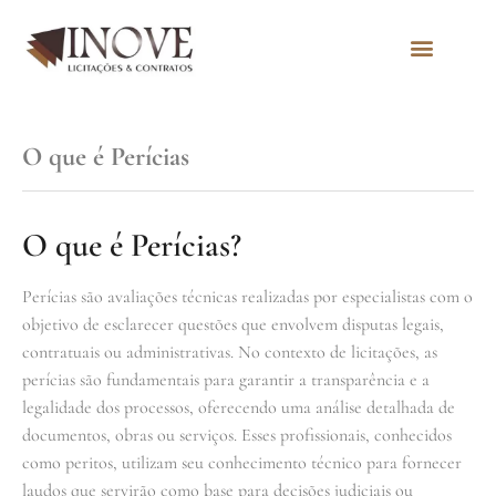
Quem Somos
O que é Perícias
O que é Perícias?
Perícias são avaliações técnicas realizadas por especialistas com o
objetivo de esclarecer questões que envolvem disputas legais,
contratuais ou administrativas. No contexto de licitações, as
perícias são fundamentais para garantir a transparência e a
legalidade dos processos, oferecendo uma análise detalhada de
documentos, obras ou serviços. Esses profissionais, conhecidos
como peritos, utilizam seu conhecimento técnico para fornecer
laudos que servirão como base para decisões judiciais ou