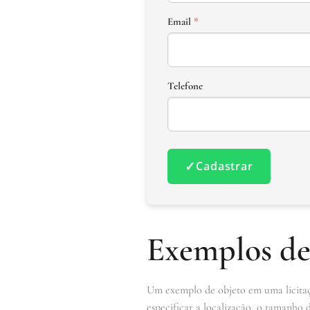
Email
*
Telefone
✓
Cadastrar
Exemplos de
Um exemplo de objeto em uma licitaçã
especificar a localização, o tamanho 