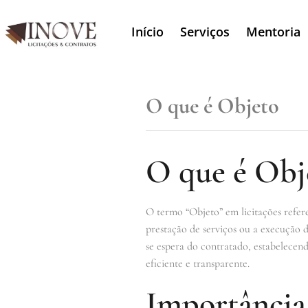
Início
Serviços
Mentoria
O que é Objeto
O que é Obj
O termo “Objeto” em licitações refere
prestação de serviços ou a execução d
se espera do contratado, estabelecend
eficiente e transparente.
Importância