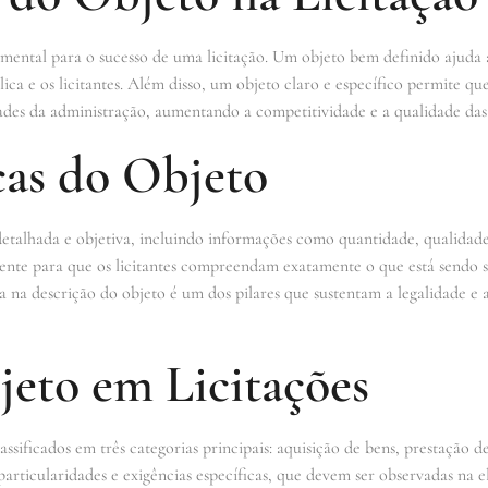
amental para o sucesso de uma licitação. Um objeto bem definido ajuda 
ica e os licitantes. Além disso, um objeto claro e específico permite q
ades da administração, aumentando a competitividade e a qualidade das 
cas do Objeto
etalhada e objetiva, incluindo informações como quantidade, qualidade,
ciente para que os licitantes compreendam exatamente o que está sendo s
 na descrição do objeto é um dos pilares que sustentam a legalidade e 
jeto em Licitações
assificados em três categorias principais: aquisição de bens, prestação 
 particularidades e exigências específicas, que devem ser observadas na 