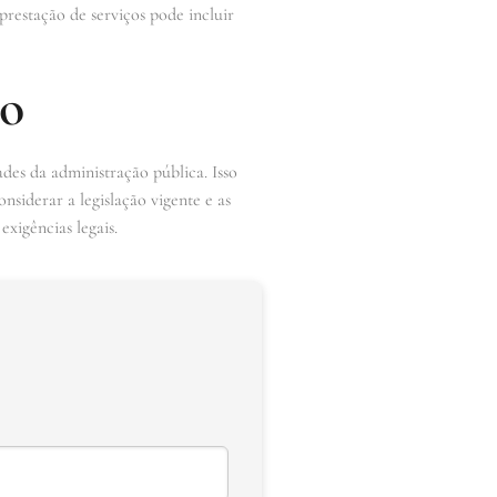
restação de serviços pode incluir
ão
ades da administração pública. Isso
nsiderar a legislação vigente e as
xigências legais.