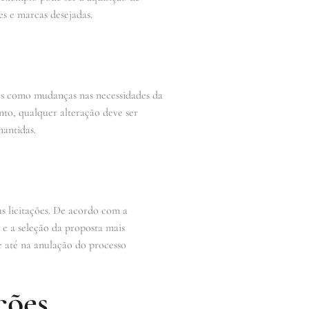
es e marcas desejadas.
ões como mudanças nas necessidades da
to, qualquer alteração deve ser
mantidas.
nas licitações. De acordo com a
 e a seleção da proposta mais
e até na anulação do processo
ções