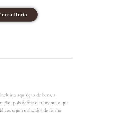
Consultoria
ncluir a aquisição de bens, a
itação, pois define claramente o que
blicos sejam utilizados de forma