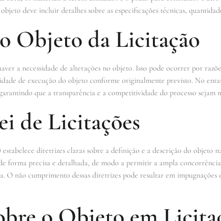
bjeto deve incluir detalhes sobre as especificações técnicas, quantidad
o Objeto da Licitação
 haver a necessidade de alterações no objeto. Isso pode ocorrer por raz
lidade de execução do objeto conforme originalmente previsto. No entan
s, garantindo que a transparência e a competitividade do processo sejam 
ei de Licitações
) estabelece diretrizes claras sobre a definição e a descrição do objeto 
o de forma precisa e detalhada, de modo a permitir a ampla concorrência
ca. O não cumprimento dessas diretrizes pode resultar em impugnações 
obre o Objeto em Licita