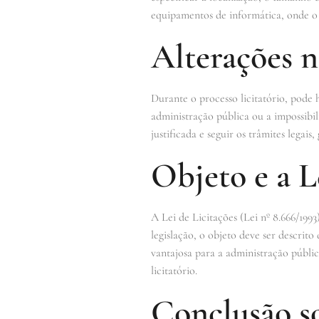
equipamentos de informática, onde o o
Alterações n
Durante o processo licitatório, pode
administração pública ou a impossibi
justificada e seguir os trâmites legai
Objeto e a L
A Lei de Licitações (Lei nº 8.666/1993
legislação, o objeto deve ser descrit
vantajosa para a administração públi
licitatório.
Conclusão s