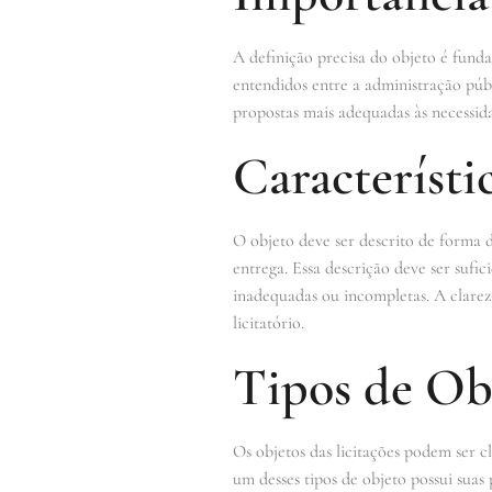
A definição precisa do objeto é fund
entendidos entre a administração públ
propostas mais adequadas às necessid
Característi
O objeto deve ser descrito de forma d
entrega. Essa descrição deve ser sufi
inadequadas ou incompletas. A clareza
licitatório.
Tipos de Ob
Os objetos das licitações podem ser cl
um desses tipos de objeto possui suas