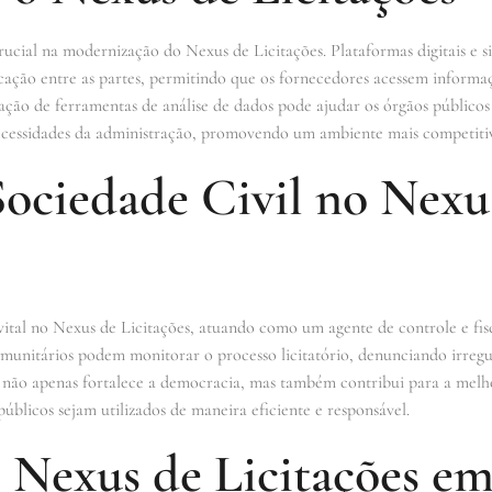
cial na modernização do Nexus de Licitações. Plataformas digitais e s
icação entre as partes, permitindo que os fornecedores acessem informaç
lização de ferramentas de análise de dados pode ajudar os órgãos públic
ecessidades da administração, promovendo um ambiente mais competitiv
Sociedade Civil no Nexu
vital no Nexus de Licitações, atuando como um agente de controle e fis
munitários podem monitorar o processo licitatório, denunciando irregu
va não apenas fortalece a democracia, mas também contribui para a melh
públicos sejam utilizados de maneira eficiente e responsável.
 Nexus de Licitações e