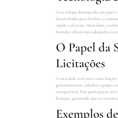
A tecnologia desempenha um papel cru
desenvolvidos para facilitar a comun
rápida e eficiente. Além disso, a uti
formular editais mais adequados às n
O Papel da 
Licitações
A sociedade civil exerce uma função 
governamentais, cidadãos e grupos co
transparência. Essa participação ati
licitação, garantindo que os recursos 
Exemplos de