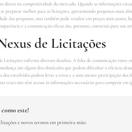
o direto na competitividade do mercado. Quando as informações circul
se preparar melhor para as licitações, apresentando propostas mais ali
idade das propostas, mas também pode resultar em preços mais justos, b
nsparência e a comunicação eficaz são, portanto, essenciais para um am
Nexus de Licitações
 Licitações enfrenta diversos desafios. A falta de comunicação entre os
 mudança são alguns dos obstáculos que podem dificultar a eficácia desse
ão dos envolvidos podem levar a erros e a uma menor participação dos 
as vezes não têm acesso às informações necessárias para competir em i
 como este!
alizações e novos termos em primeira mão.