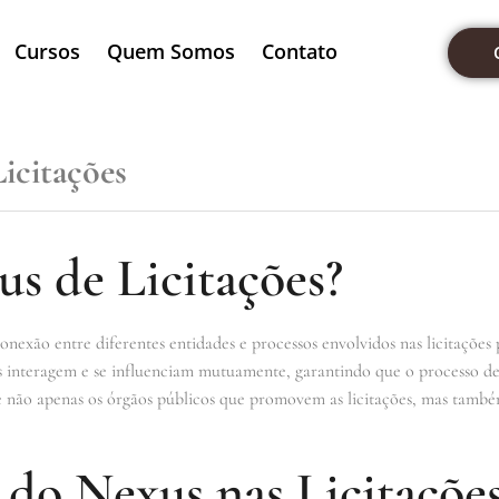
Cursos
Quem Somos
Contato
icitações
s de Licitações?
conexão entre diferentes entidades e processos envolvidos nas licitações
s interagem e se influenciam mutuamente, garantindo que o processo de 
e não apenas os órgãos públicos que promovem as licitações, mas também
 do Nexus nas Licitaçõe