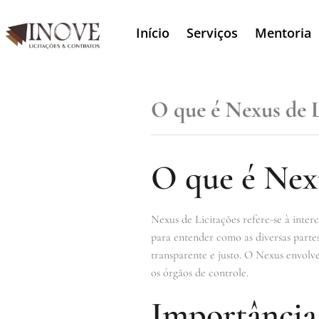
Início
Serviços
Mentoria
O que é Nexus de L
O que é Nexu
Nexus de Licitações refere-se à inter
para entender como as diversas parte
transparente e justo. O Nexus envolv
os órgãos de controle.
Importância