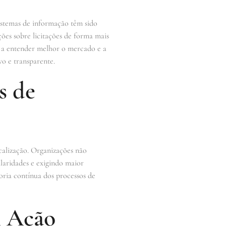
istemas de informação têm sido
ões sobre licitações de forma mais
os a entender melhor o mercado e a
o e transparente.
s de
calização. Organizações não
laridades e exigindo maior
oria contínua dos processos de
m Ação