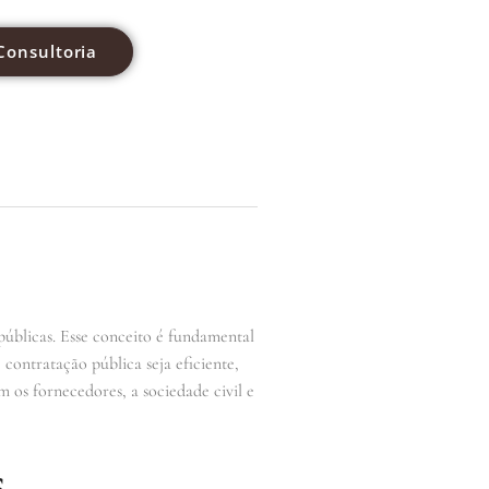
Consultoria
 públicas. Esse conceito é fundamental
contratação pública seja eficiente,
 os fornecedores, a sociedade civil e
s