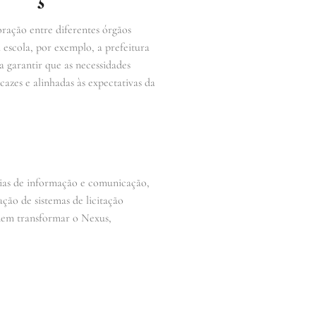
ração entre diferentes órgãos
 escola, por exemplo, a prefeitura
 garantir que as necessidades
azes e alinhadas às expectativas da
gias de informação e comunicação,
ação de sistemas de licitação
odem transformar o Nexus,