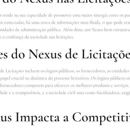
 reside na sua capacidade de promover uma maior sinergia entre os parti
m conectadas, há uma troca de informações mais fluida, o que pode res
sidades da administração pública. Além disso, um Nexus bem estrutura
 a confiança da sociedade nas licitações.
 do Nexus de Licitaçõe
 Licitações incluem os órgãos públicos, os fornecedores, as entidades 
pel crucial na dinâmica do processo licitatório. Os órgãos públicos sã
 fornecedores competem para oferecer os melhores produtos e serviços.
dade e a transparência, e a sociedade civil atua como fiscalizadora, exig
s Impacta a Competiti