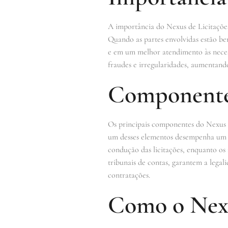
A importância do Nexus de Licitações
Quando as partes envolvidas estão be
e em um melhor atendimento às neces
fraudes e irregularidades, aumentando
Componentes
Os principais componentes do Nexus de
um desses elementos desempenha um pa
condução das licitações, enquanto os
tribunais de contas, garantem a legali
contratações.
Como o Nexu