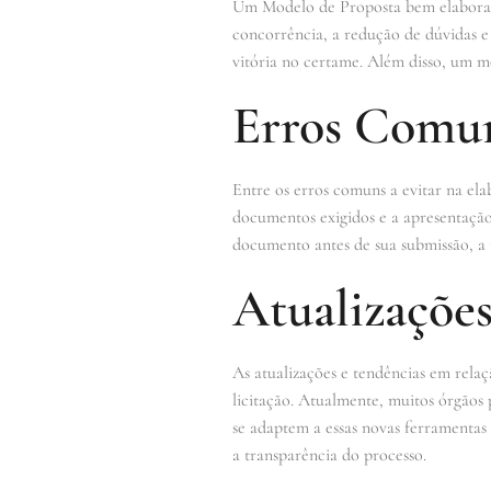
Um Modelo de Proposta bem elaborado 
concorrência, a redução de dúvidas 
vitória no certame. Além disso, um m
Erros Comun
Entre os erros comuns a evitar na el
documentos exigidos e a apresentação 
documento antes de sua submissão, a fi
Atualizações
As atualizações e tendências em rela
licitação. Atualmente, muitos órgãos 
se adaptem a essas novas ferramentas 
a transparência do processo.