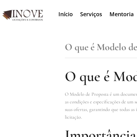
Início
Serviços
Mentoria
O que é Modelo de
O que é Mod
O Modelo de Proposta é um documento 
as condições e especificações de um s
suas ofertas, garantindo que todas as
licitação.
Importância