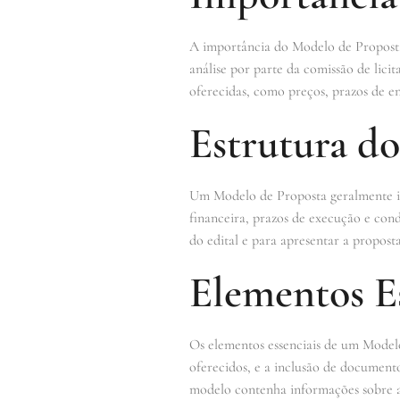
A importância do Modelo de Proposta 
análise por parte da comissão de li
oferecidas, como preços, prazos de en
Estrutura d
Um Modelo de Proposta geralmente inc
financeira, prazos de execução e con
do edital e para apresentar a propost
Elementos Es
Os elementos essenciais de um Modelo
oferecidos, e a inclusão de document
modelo contenha informações sobre a ex