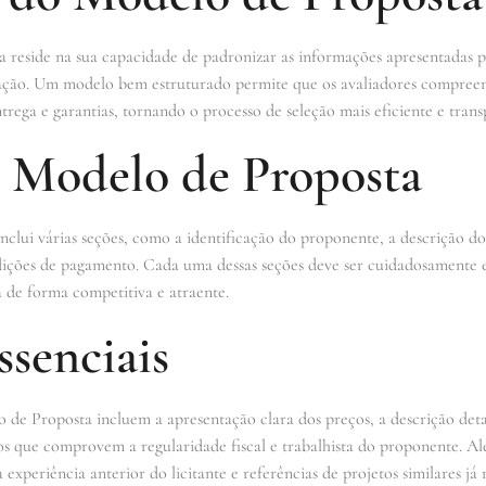
reside na sua capacidade de padronizar as informações apresentadas pe
citação. Um modelo bem estruturado permite que os avaliadores compre
trega e garantias, tornando o processo de seleção mais eficiente e trans
o Modelo de Proposta
lui várias seções, como a identificação do proponente, a descrição do 
dições de pagamento. Cada uma dessas seções deve ser cuidadosamente e
a de forma competitiva e atraente.
senciais
 de Proposta incluem a apresentação clara dos preços, a descrição det
os que comprovem a regularidade fiscal e trabalhista do proponente. Al
periência anterior do licitante e referências de projetos similares já r