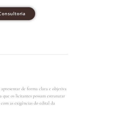
Consultoria
apresentar de forma clara e objetiva
 que os licitantes possam estruturar
 com as exigências do edital da