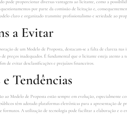
pode proporcionar diversas vantagens ao licitante, como a possibilid
e questionamentos por parte da comissão de licitação e, consequenteme
odelo claro e organizado transmite profissionalismo e seriedade ao pro
s a Evitar
aboração de um Modelo de Proposta, destacam-se a falta de clareza nas 
de preços inadequados. É fundamental que o licitante esteja atento a to
m de evitar desclassificações e prejuízos financeiros.
 e Tendências
ção ao Modelo de Proposta estão sempre em evolução, especialmente com
públicos têm adotado plataformas eletrônicas para a apresentação de pro
e formatos. A utilização de tecnologia pode facilitar a elaboração e o 