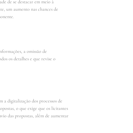
ade de se destacar em meio à
nte, um aumento nas chances de
ponente.
informações, a omissão de
dos os detalhes e que revise o
 a digitalização dos processos de
postas, o que exige que os licitantes
envio das propostas, além de aumentar