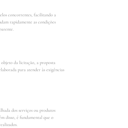
los concorrentes, facilitando a
endam rapidamente as condições
parente.
objeto da licitação, a proposta
laborada para atender às exigências
alhada dos serviços ou produtos
ém disso, é fundamental que o
ealizados.