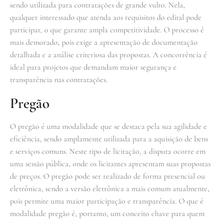
sendo utilizada para contratações de grande vulto. Nela,
qualquer interessado que atenda aos requisitos do edital pode
participar, o que garante ampla competitividade. O processo é
mais demorado, pois exige a apresentação de documentação
detalhada e a análise criteriosa das propostas. A concorrência é
ideal para projetos que demandam maior segurança e
transparência nas contratações.
Pregão
O pregão é uma modalidade que se destaca pela sua agilidade e
eficiência, sendo amplamente utilizada para a aquisição de bens
e serviços comuns. Neste tipo de licitação, a disputa ocorre em
uma sessão pública, onde os licitantes apresentam suas propostas
de preços. O pregão pode ser realizado de forma presencial ou
eletrônica, sendo a versão eletrônica a mais comum atualmente,
pois permite uma maior participação e transparência. O que é
modalidade pregão é, portanto, um conceito chave para quem