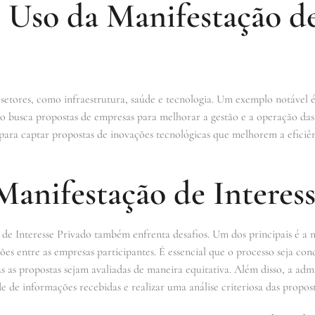
 Uso da Manifestação de
 setores, como infraestrutura, saúde e tecnologia. Um exemplo notável é
o busca propostas de empresas para melhorar a gestão e a operação das
para captar propostas de inovações tecnológicas que melhorem a eficiên
Manifestação de Interes
de Interesse Privado também enfrenta desafios. Um dos principais é a n
ões entre as empresas participantes. É essencial que o processo seja con
 as propostas sejam avaliadas de maneira equitativa. Além disso, a admi
 de informações recebidas e realizar uma análise criteriosa das propost