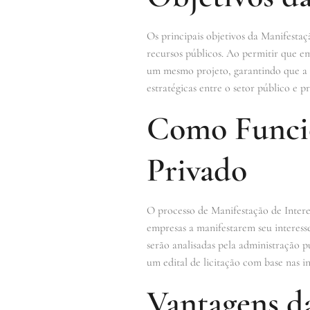
Os principais objetivos da Manifestaç
recursos públicos. Ao permitir que em
um mesmo projeto, garantindo que a e
estratégicas entre o setor público e
Como Funcio
Privado
O processo de Manifestação de Intere
empresas a manifestarem seu interess
serão analisadas pela administração pú
um edital de licitação com base nas 
Vantagens da