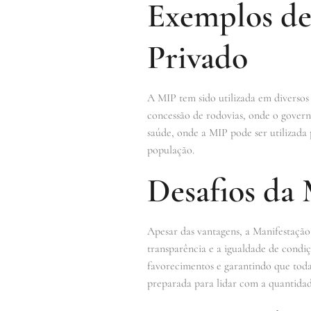
Exemplos de
Privado
A MIP tem sido utilizada em diversos
concessão de rodovias, onde o govern
saúde, onde a MIP pode ser utilizada 
população.
Desafios da 
Apesar das vantagens, a Manifestação 
transparência e a igualdade de condiç
favorecimentos e garantindo que todas
preparada para lidar com a quantidade