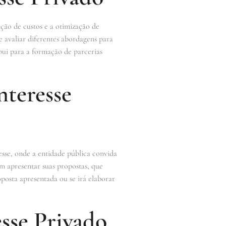
ução de custos e a otimização de
e avaliar diferentes abordagens para
bui para a formação de parcerias
nteresse
esse, onde a entidade pública convida
m apresentar suas propostas, que
oposta apresentada ou se irá elaborar
sse Privado