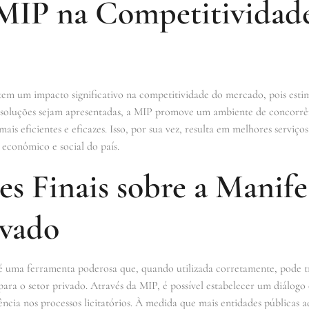
MIP na Competitividad
tem um impacto significativo na competitividade do mercado, pois estim
s soluções sejam apresentadas, a MIP promove um ambiente de concorrên
ais eficientes e eficazes. Isso, por sua vez, resulta em melhores serviço
econômico e social do país.
s Finais sobre a Manife
ivado
é uma ferramenta poderosa que, quando utilizada corretamente, pode tra
ara o setor privado. Através da MIP, é possível estabelecer um diálogo c
ncia nos processos licitatórios. À medida que mais entidades públicas a