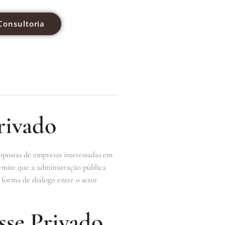
Consultoria
rivado
opostas de empresas interessadas em
rmite que a administração pública
a forma de diálogo entre o setor
sse Privado