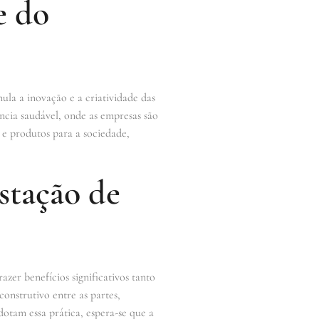
e do
ula a inovação e a criatividade das
cia saudável, onde as empresas são
s e produtos para a sociedade,
stação de
zer benefícios significativos tanto
onstrutivo entre as partes,
dotam essa prática, espera-se que a