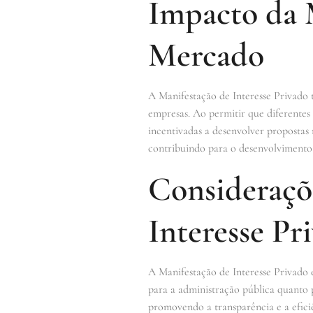
Impacto da 
Mercado
A Manifestação de Interesse Privado 
empresas. Ao permitir que diferente
incentivadas a desenvolver propostas m
contribuindo para o desenvolvimento 
Consideraçõe
Interesse Pr
A Manifestação de Interesse Privado 
para a administração pública quanto p
promovendo a transparência e a eficiê