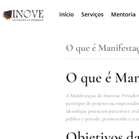
Início
Serviços
Mentoria
O que é Manifestaç
O que é Mani
A Manifestação de Interesse Privado 
participar de projetos ou empreendim
identifique potenciais parceiros e av
público e privado, promovendo a trans
Objetivos da