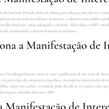
ão de Interesse Privado incluem a busca por soluções inovadoras, a red
presas apresentem suas ideias e propostas, a administração pública pod
scolha final seja a mais adequada e eficiente. Além disso, a MIP contri
 privado, fomentando o desenvolvimento econômico.
na a Manifestação de I
sse Privado geralmente inicia-se com a publicação de um aviso de inter
e em participar de um projeto específico. As empresas interessadas deve
blica. Após essa análise, a entidade pode decidir se irá seguir com a pr
informações coletadas durante a MIP.
 Manifestação de Intere