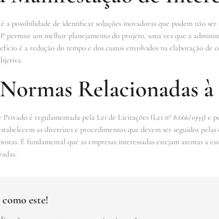
é a possibilidade de identificar soluções inovadoras que podem não se
 MIP permite um melhor planejamento do projeto, uma vez que a adminis
efício é a redução do tempo e dos custos envolvidos na elaboração de edi
bjetiva.
e Normas Relacionadas 
e Privado é regulamentada pela Lei de Licitações (Lei nº 8.666/1993) e p
s estabelecem as diretrizes e procedimentos que devem ser seguidos pelas 
stas. É fundamental que as empresas interessadas estejam atentas a ess
radas.
 como este!