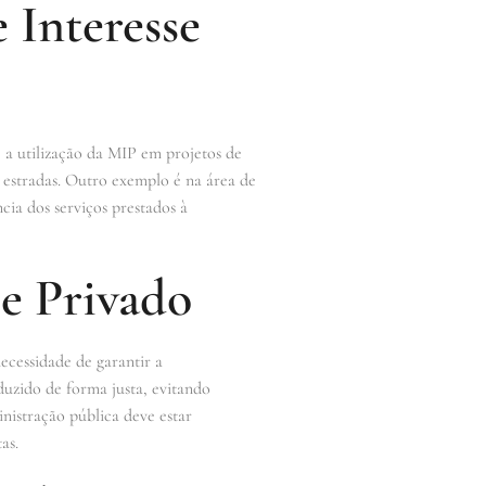
 Interesse
 a utilização da MIP em projetos de
 estradas. Outro exemplo é na área de
cia dos serviços prestados à
se Privado
ecessidade de garantir a
duzido de forma justa, evitando
nistração pública deve estar
as.