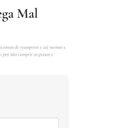
ega Mal
icionais de transporte e até mesmo a
do por não cumprir os prazos e