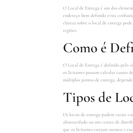
O Local de Entrega é um dos elementos
endereço bem definido evita confusõe
clareza sobre o local de entrega pod
regiões.
Como é Defi
O Local de Entrega é definido pelo ór
os licitantes possam calcular custos d
múltiplos pontos de entrega, depende
Tipos de Loc
Os locais de entrega podem variar co
almoxarifado ou um centro de distribu
que os licitantes estejam atentos a es