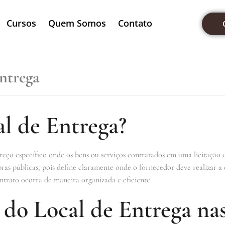
Cursos
Quem Somos
Contato
ntrega
l de Entrega?
reço específico onde os bens ou serviços contratados em uma licitação 
as públicas, pois define claramente onde o fornecedor deve realizar a 
trato ocorra de maneira organizada e eficiente.
do Local de Entrega nas