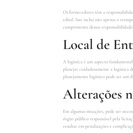
Os fornecedores têm a responsabilidad
edital. Isso inclui não apenas o tra
cumprimento dessas responsabilidades
Local de Ent
A logística é um aspecto fundamental
planejar cuidadosamente a logística 
planejamento logístico pode ser um di
Alterações n
Em algumas situações, pode ser necess
órgão público responsável pela licita
resultar em penalizações e complicaçõ