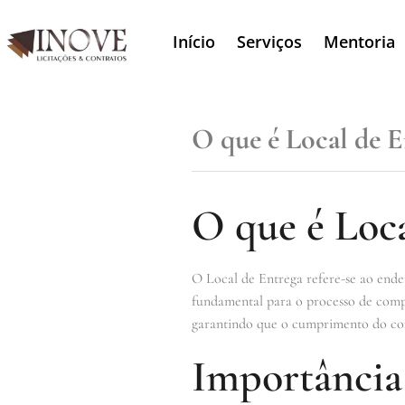
Início
Serviços
Mentoria
O que é Local de E
O que é Loca
O Local de Entrega refere-se ao ende
fundamental para o processo de compr
garantindo que o cumprimento do con
Importância 