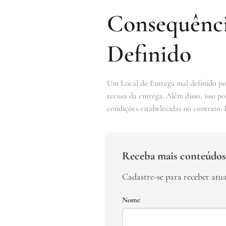
Consequênci
Definido
Um Local de Entrega mal definido pod
recusa da entrega. Além disso, isso p
condições estabelecidas no contrato. P
Receba mais conteúdos
Cadastre-se para receber atu
Nome