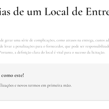
as de um Local de Entr
e gerar uma série de complicações, como atrasos na entrega, custos ad
ode levar a penalizações para o fornecedor, que pode ser responsabiliza
ortanto, a definição clara do local é vital para o sucesso da licitação.
 como este!
alizações e novos termos em primeira mão.