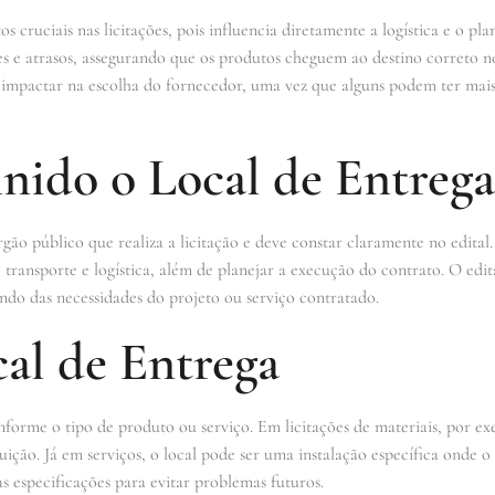
 cruciais nas licitações, pois influencia diretamente a logística e o 
s e atrasos, assegurando que os produtos cheguem ao destino correto no
e impactar na escolha do fornecedor, uma vez que alguns podem ter mai
nido o Local de Entrega
gão público que realiza a licitação e deve constar claramente no edital.
e transporte e logística, além de planejar a execução do contrato. O edi
ndo das necessidades do projeto ou serviço contratado.
al de Entrega
nforme o tipo de produto ou serviço. Em licitações de materiais, por ex
ição. Já em serviços, o local pode ser uma instalação específica onde o
sas especificações para evitar problemas futuros.