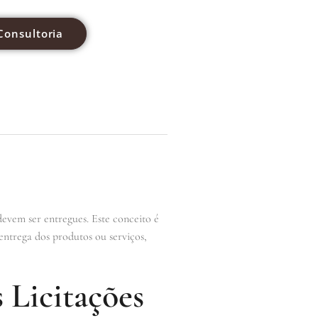
Consultoria
devem ser entregues. Este conceito é
entrega dos produtos ou serviços,
 Licitações