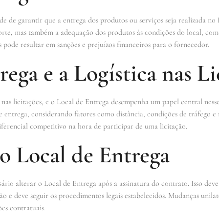
e de garantir que a entrega dos produtos ou serviços seja realizada no
nsporte, mas também a adequação dos produtos às condições do local, co
 pode resultar em sanções e prejuízos financeiros para o fornecedor.
rega e a Logística nas Li
 nas licitações, e o Local de Entrega desempenha um papel central nes
de entrega, considerando fatores como distância, condições de tráfego e
ferencial competitivo na hora de participar de uma licitação.
o Local de Entrega
ário alterar o Local de Entrega após a assinatura do contrato. Isso dev
ção e deve seguir os procedimentos legais estabelecidos. Mudanças unil
es contratuais.