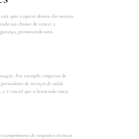
l está apto a operar dentro das normas
tendo sua chance de vencer a
e segurança, promovendo uma
 atuação. Por exemplo, empresas de
 prestadores de serviços de saúde
, e é crucial que o licenciado esteja
 o cumprimento de requisitos técnicos