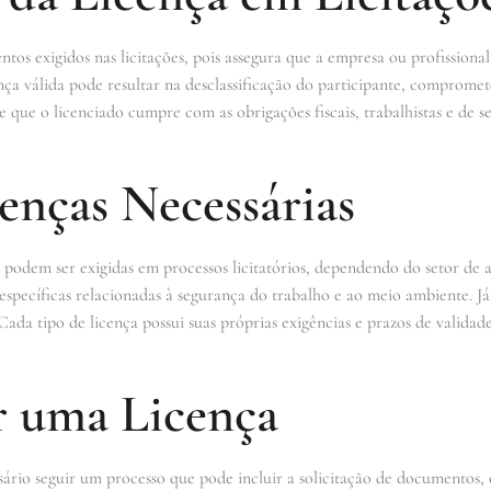
tos exigidos nas licitações, pois assegura que a empresa ou profissiona
ença válida pode resultar na desclassificação do participante, comprome
nte que o licenciado cumpre com as obrigações fiscais, trabalhistas e d
enças Necessárias
e podem ser exigidas em processos licitatórios, dependendo do setor de
 específicas relacionadas à segurança do trabalho e ao meio ambiente. Já
Cada tipo de licença possui suas próprias exigências e prazos de validade
 uma Licença
sário seguir um processo que pode incluir a solicitação de documentos,