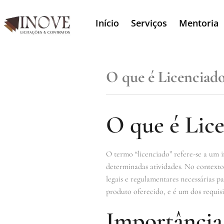
Início
Serviços
Mentoria
O que é Licenciad
O que é Lic
O termo “licenciado” refere-se a um 
determinadas atividades. No contexto 
legais e regulamentares necessárias p
produto oferecido, e é um dos requisit
Importância