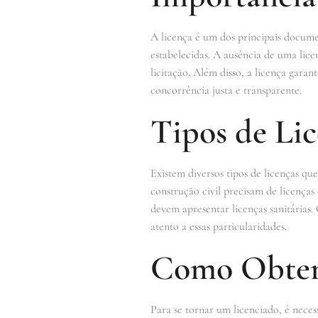
A licença é um dos principais documen
estabelecidas. A ausência de uma lic
licitação. Além disso, a licença gara
concorrência justa e transparente.
Tipos de Lic
Existem diversos tipos de licenças qu
construção civil precisam de licenças
devem apresentar licenças sanitárias. 
atento a essas particularidades.
Como Obter
Para se tornar um licenciado, é neces