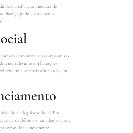
 da desclassificação imediata do
 de licença pode levar a ações
.
ocial
licenciado demonstra seu compromisso
lmente relevante em licitações
vel tendem a ser mais valorizadas em
enciamento
ividade e a legislação local. Em
ativas de débitos e, em alguns casos,
 processo de licenciamento.