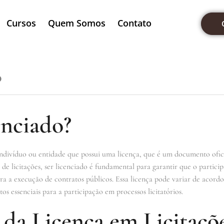
Cursos
Quem Somos
Contato
o
enciado?
indivíduo ou entidade que possui uma licença, que é um documento ofici
de licitações, ser licenciado é fundamental para garantir que o particip
ara a execução de contratos públicos. Essa licença pode variar de acord
os essenciais para a participação em processos licitatórios.
 da Licença em Licitaçõ