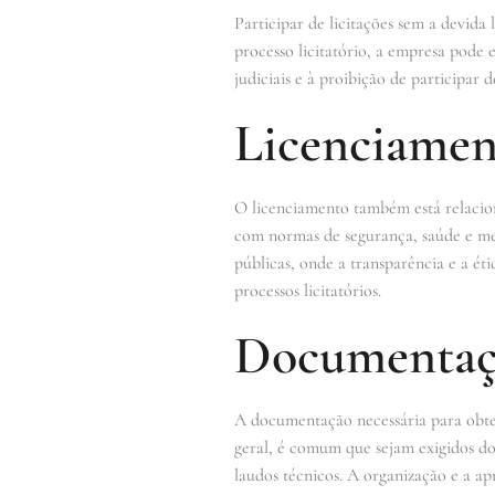
Participar de licitações sem a devida 
processo licitatório, a empresa pode e
judiciais e à proibição de participar 
Licenciamen
O licenciamento também está relacion
com normas de segurança, saúde e mei
públicas, onde a transparência e a é
processos licitatórios.
Documentaçã
A documentação necessária para obter
geral, é comum que sejam exigidos do
laudos técnicos. A organização e a ap