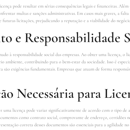
licença pode resultar em sérias consequências legais e financeiras. Além
nfrentar multas e sanções administrativas. Em casos mais graves, a falta
de futuras licitações, prejudicando a reputação e a viabilidade do negócio
to e Responsabilidade S
ado à responsabilidade social das empresas. Ao obter uma licença, o 
o ambiente, contribuindo para o bem-estar da sociedade. Isso é especia
tica são exigências fundamentais. Empresas que atuam de forma responsá
o Necessária para Lic
 uma licença pode variar significativamente de acordo com o tipo de at
cumentos como contrato social, comprovante de endereço, certidões neg
resentação correta desses documentos são essenciais para a agilidade no