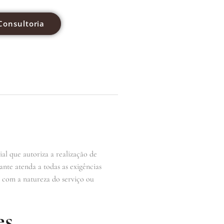
Consultoria
al que autoriza a realização de
ante atenda a todas as exigências
o com a natureza do serviço ou
es