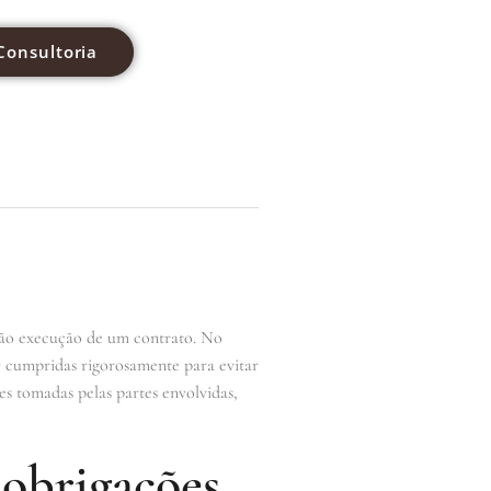
Consultoria
não execução de um contrato. No
er cumpridas rigorosamente para evitar
es tomadas pelas partes envolvidas,
obrigações