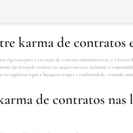
tre karma de contratos e
rmas rigorosas para a execução de contratos administrativos, e o karma
nto das leis pode resultar em sanções severas, incluindo a responsabiliz
as às exigências legais e busquem sempre a conformidade, evitando assi
arma de contratos nas l