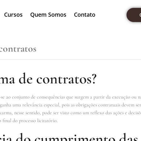
Cursos
Quem Somos
Contato
contratos
ma de contratos?
-se ao conjunto de consequências que surgem a partir da execução ou 
o ganha uma relevância especial, pois as obrigações contratuais devem s
karma, nesse sentido, pode ser visto como um reflexo das ações e decisõ
final do processo licitatório.
ia do cumprimento das 