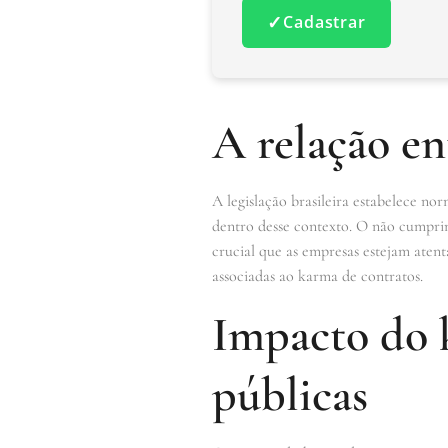
✓
Cadastrar
A relação en
A legislação brasileira estabelece no
dentro desse contexto. O não cumprime
crucial que as empresas estejam atent
associadas ao karma de contratos.
Impacto do k
públicas