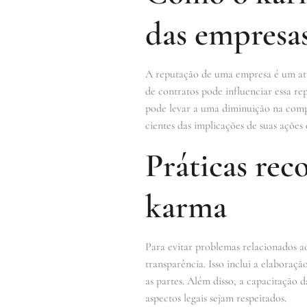
das empresa
A reputação de uma empresa é um ativ
de contratos pode influenciar essa r
pode levar a uma diminuição na compe
cientes das implicações de suas açõe
Práticas rec
karma
Para evitar problemas relacionados 
transparência. Isso inclui a elabora
as partes. Além disso, a capacitação 
aspectos legais sejam respeitados.