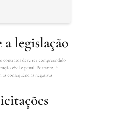
 a legislação
 de contratos deve ser compreendido
ação civil e penal. Portanto, é
m as consequências negativas
icitações