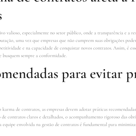
s
o valioso, especialmente no setor público, onde a transparência e a re
eputação, uma vez que empresas que não cumprem suas obrigações podem 
titividade e na capacidade de conquistar novos contratos. Assim, é ess
s e busquem sempre a conformidade.
omendadas para evitar 
ao karma de contratos, as empresas devem adotar práticas recomendada
ção de contratos claros e detalhados, o acompanhamento rigoroso das ob
da equipe envolvida na gestão de contratos é fundamental para minimizar