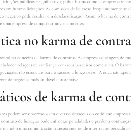
licitações públicas é significativo, pois a forma como as empresas se 
ces em futuras licitações. As comissões de licitação frequentemente an
co negativo pode resultar em desclassificação. Assim, o karma de contr
de uma empresa de conquistar novos contratos.
tica no karma de contra
ntal no conceito de karma de contratos. As empresas que agem de man
tabelecer relações de confiança com seus parceiros comerciais. O karma,
egociações são essenciais para o sucesso a longo prazo. A ética não ape
e de negócios mais saudável e sustentável.
áticos de karma de cont
atos podem ser observados em diversas situações do cotidiano empresa
ontrato de licitação pode enfrentar penalidades e perder a confiança d
 e mantém uma comunicação transparente tende a ser recompensada co