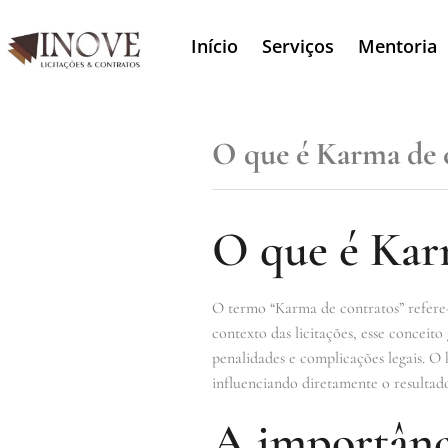
Início
Serviços
Mentoria
O que é Karma de 
O que é Kar
O termo “Karma de contratos” refere
contexto das licitações, esse conceit
penalidades e complicações legais. O 
influenciando diretamente o resultado 
A importânc