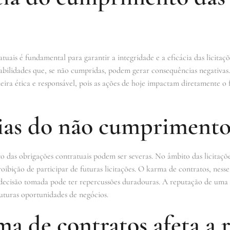
uais é fundamental para garantir a integridade e a eficácia das licita
abilidades que, se não cumpridas, podem gerar consequências negativas
eira ética e responsável, pois as ações de hoje impactam diretamente o 
as do não cumpriment
das obrigações contratuais podem ser severas. No âmbito das licitações
oibição de participar de futuras licitações. O karma de contratos, ness
decisão tomada pode ter repercussões duradouras. A reputação de um
futuras oportunidades de negócios.
a de contratos afeta a 