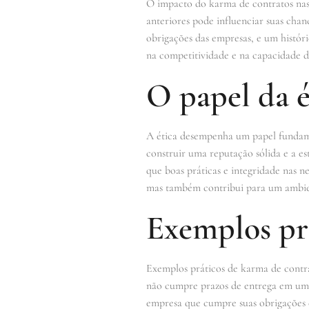
O impacto do karma de contratos nas 
anteriores pode influenciar suas chan
obrigações das empresas, e um históri
na competitividade e na capacidade 
O papel da é
A ética desempenha um papel fundame
construir uma reputação sólida e a es
que boas práticas e integridade nas n
mas também contribui para um ambient
Exemplos pr
Exemplos práticos de karma de contr
não cumpre prazos de entrega em um c
empresa que cumpre suas obrigações