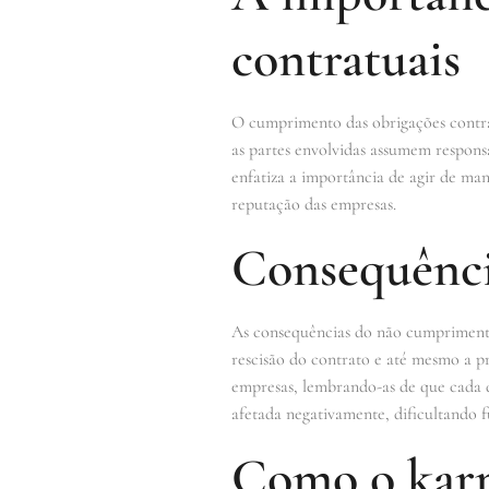
contratuais
O cumprimento das obrigações contrat
as partes envolvidas assumem respons
enfatiza a importância de agir de man
reputação das empresas.
Consequênci
As consequências do não cumprimento 
rescisão do contrato e até mesmo a pr
empresas, lembrando-as de que cada 
afetada negativamente, dificultando 
Como o karm