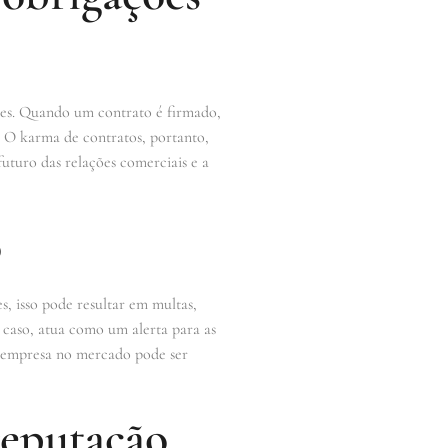
ções. Quando um contrato é firmado,
. O karma de contratos, portanto,
futuro das relações comerciais e a
o
, isso pode resultar em multas,
e caso, atua como um alerta para as
a empresa no mercado pode ser
reputação