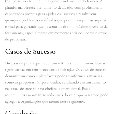
O suporte ao cliente é um aspecto fundamental do Kameo. A
plataforma oferece atendimento dedicado, com profissionais
capacitados prontos para ajudar os usuários a resolverem
quaisquer problemas ou dúvidas que possam surgir. Esse suporte
é vital para garantir que os usuários tirem o máximo proveito da
ferramenta, especialmente em momentos críticos, como o envio
de propostas.
Casos de Sucesso
Diversas empresas que adotaram o Kameo relataram melhorias
significativas em seus processos de licitação. Os casos de sucesso
demonstram como a plataforma pode transformar a maneira
como as propostas são gerenciadas, resultando em um aumento
nas taxas de sucesso e na eficiência operacional. Esses
testemunhos são um forte indicativo do valor que o Kameo pode
agregar a organizações que atuam nesse segmento.
Conclusão