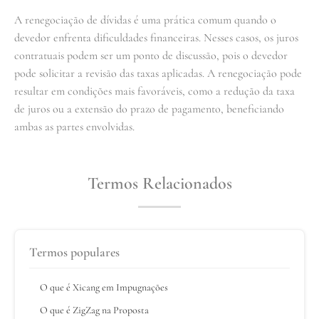
A renegociação de dívidas é uma prática comum quando o
devedor enfrenta dificuldades financeiras. Nesses casos, os juros
contratuais podem ser um ponto de discussão, pois o devedor
pode solicitar a revisão das taxas aplicadas. A renegociação pode
resultar em condições mais favoráveis, como a redução da taxa
de juros ou a extensão do prazo de pagamento, beneficiando
ambas as partes envolvidas.
Termos Relacionados
Termos populares
O que é Xicang em Impugnações
O que é ZigZag na Proposta