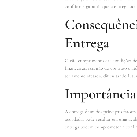
conflitos e garantir que a entrega oco
Consequênc
Entrega
O não cumprimento das condições de e
financeiras, rescisão do contrato e a
seriamente afetada, dificultando futur
Importância 
A entrega é um dos principais fatore
acordadas pode resultar em uma avalia
entrega podem comprometer a confia