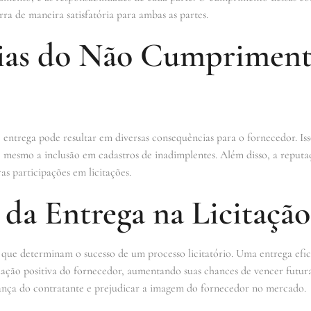
rra de maneira satisfatória para ambas as partes.
ias do Não Cumpriment
ntrega pode resultar em diversas consequências para o fornecedor. Iss
té mesmo a inclusão em cadastros de inadimplentes. Além disso, a reput
as participações em licitações.
da Entrega na Licitação
s que determinam o sucesso de um processo licitatório. Uma entrega efic
ção positiva do fornecedor, aumentando suas chances de vencer futuras 
nça do contratante e prejudicar a imagem do fornecedor no mercado.