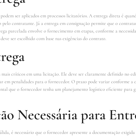
 podem ser aplicados em processos licitatórios. A entrega direta é qua
o pelo contratante. Já a entrega em consignação permite que o contratan
ega parcelada envolve o fornecimento em etapas, conforme a necessida
e deve ser escolhido com base nas exigências do contrato.
trega
mais críticos em uma licitação. Ele deve ser claramente definido no edi
ar em penalidades para o fornecedor. O prazo pode variar conforme a 
ntal que o fornecedor tenha um planejamento logístico eficiente para g
o Necessária para Entr
álida, é necessário que o fornecedor apresente a documentação exigida p