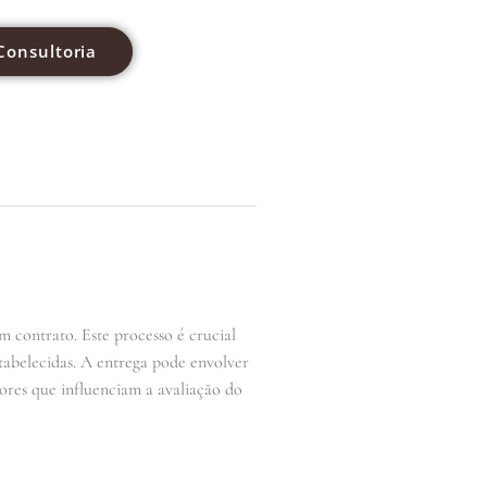
Consultoria
m contrato. Este processo é crucial
tabelecidas. A entrega pode envolver
ores que influenciam a avaliação do