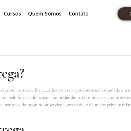
Cursos
Quem Somos
Contato
rega?
 refere-se ao ato de fornecer bens ou serviços conforme estipulado em u
midas pelo fornecedor sejam cumpridas dentro dos prazos e condições es
a natureza do produto ou serviço contratado, e é um dos principais fat
trega