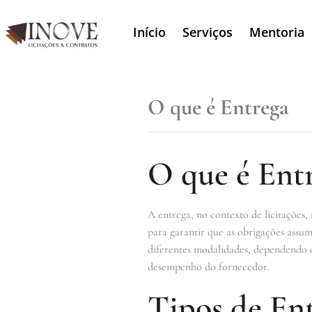
Início
Serviços
Mentoria
O que é Entrega
O que é Ent
A entrega, no contexto de licitações,
para garantir que as obrigações assu
diferentes modalidades, dependendo d
desempenho do fornecedor.
Tipos de En