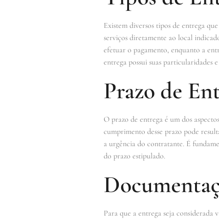
Existem diversos tipos de entrega que
serviços diretamente ao local indicad
efetuar o pagamento, enquanto a entr
entrega possui suas particularidades 
Prazo de En
O prazo de entrega é um dos aspectos 
cumprimento desse prazo pode result
a urgência do contratante. É fundame
do prazo estipulado.
Documentaçã
Para que a entrega seja considerada v