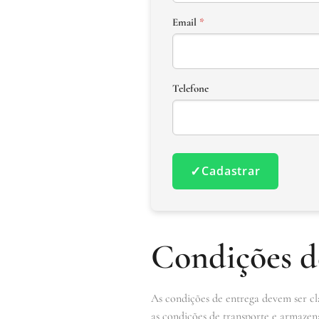
Email
*
Telefone
✓
Cadastrar
Condições d
As condições de entrega devem ser cla
as condições de transporte e armazen