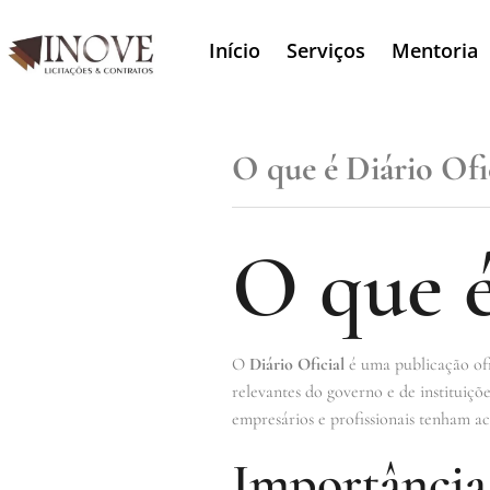
Início
Serviços
Mentoria
O que é Diário Ofi
O que é
O
Diário Oficial
é uma publicação ofic
relevantes do governo e de instituiçõ
empresários e profissionais tenham ac
Importância 