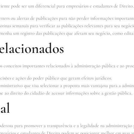
ciente pode ser um diferencial para empresários e estudantes de Direito.
tters ou alertas de publicações para não perder informações important
otinas semanais para verificar as publicações relevantes para seu negóci
enha um registro das publicações que afetam seu negócio, como editais 
elacionados
s conceitos importantes relacionados à administração pública e ao proce
cisões e ações do poder público que geram efeitos jurídicos.
nistrativo que visa selecionar a proposta mais vantajosa para a admini
e ao direito do cidadão de acessar informações sobre a gestão pública.
al
derosa para promover a transparência e a legalidade na administração 
presários e estudantes de Direito podem se posicionar melhor em suas a