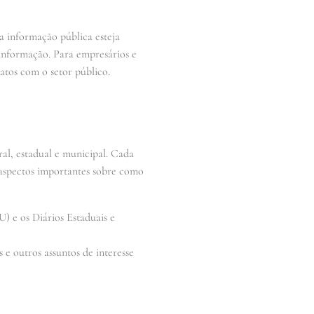
a informação pública esteja
 informação. Para empresários e
atos com o setor público.
ral, estadual e municipal. Cada
 aspectos importantes sobre como
) e os Diários Estaduais e
 e outros assuntos de interesse