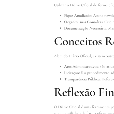
Utilizar o Diário Oficial de forma efi
Fique Atualizado:
Assine newsle
Organize suas Consultas:
Crie r
Documentação Necessária:
Mant
Conceitos R
Além do Diário Oficial, existem outro
Atos Administrativos:
São as de
Licitação:
É o procedimento admi
Transparência Pública:
Refere-s
Reflexão Fin
O Diário Oficial é uma ferramenta po
e como utilizá-lo de forma eficaz, em