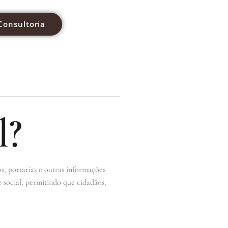
Consultoria
l?
os, portarias e outras informações
e social, permitindo que cidadãos,