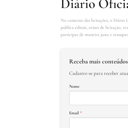
Diário Ofici
No contexto das licitações, o Diário 
publica editais, avisos de licitação,
participar de maneira justa e transpar
Receba mais conteúdos
Cadastre-se para receber atu
Nome
Email
*