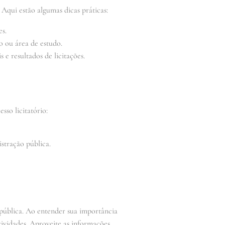
 Aqui estão algumas dicas práticas:
es.
o ou área de estudo.
e resultados de licitações.
sso licitatório:
stração pública.
pública. Ao entender sua importância
tividades. Aproveite as informações