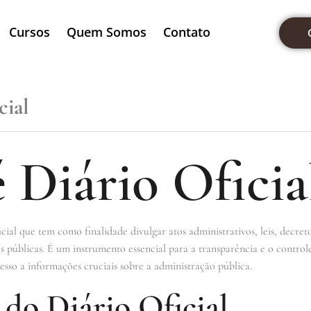
Cursos
Quem Somos
Contato
cial
 Diário Oficia
ial que tem como finalidade divulgar atos administrativos, leis, decret
es públicas. É um instrumento essencial para a transparência e o control
esso a informações cruciais sobre a administração pública.
do Diário Oficial