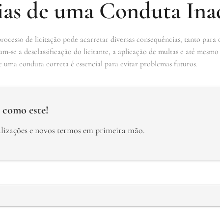
as de uma Conduta In
esso de licitação pode acarretar diversas consequências, tanto para os
cam-se a desclassificação do licitante, a aplicação de multas e até mesmo
e uma conduta correta é essencial para evitar problemas futuros.
 como este!
alizações e novos termos em primeira mão.