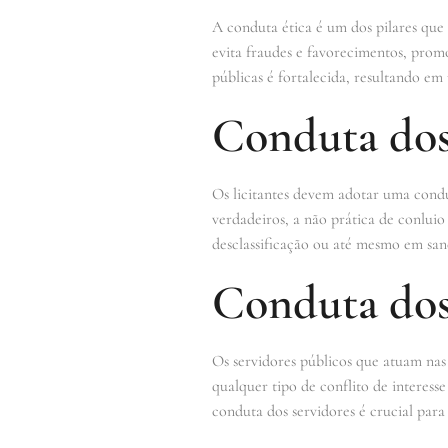
A conduta ética é um dos pilares que 
evita fraudes e favorecimentos, prom
públicas é fortalecida, resultando em
Conduta dos
Os licitantes devem adotar uma conduta
verdadeiros, a não prática de conlui
desclassificação ou até mesmo em sanç
Conduta dos
Os servidores públicos que atuam nas
qualquer tipo de conflito de interess
conduta dos servidores é crucial para 