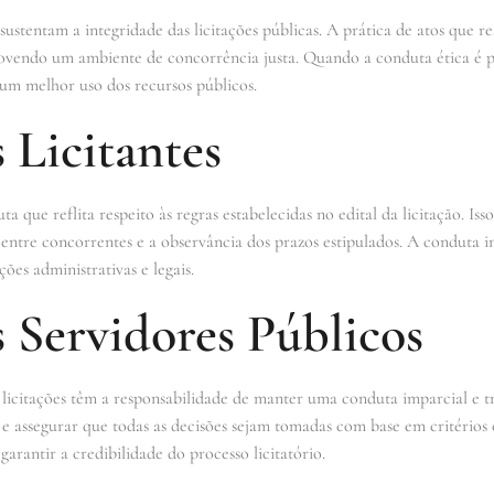
sustentam a integridade das licitações públicas. A prática de atos que 
ovendo um ambiente de concorrência justa. Quando a conduta ética é pri
 um melhor uso dos recursos públicos.
 Licitantes
 que reflita respeito às regras estabelecidas no edital da licitação. Is
o entre concorrentes e a observância dos prazos estipulados. A conduta
ões administrativas e legais.
 Servidores Públicos
 licitações têm a responsabilidade de manter uma conduta imparcial e t
e e assegurar que todas as decisões sejam tomadas com base em critérios
garantir a credibilidade do processo licitatório.