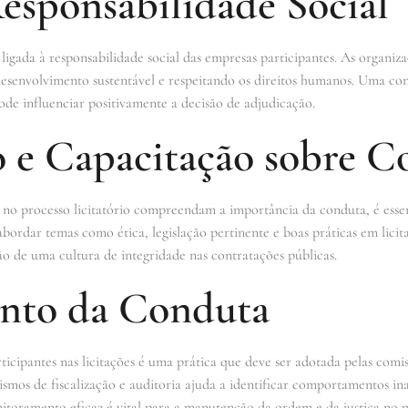
esponsabilidade Social
ligada à responsabilidade social das empresas participantes. As organi
desenvolvimento sustentável e respeitando os direitos humanos. Uma c
e influenciar positivamente a decisão de adjudicação.
 e Capacitação sobre C
s no processo licitatório compreendam a importância da conduta, é ess
 abordar temas como ética, legislação pertinente e boas práticas em lic
o de uma cultura de integridade nas contratações públicas.
nto da Conduta
ipantes nas licitações é uma prática que deve ser adotada pelas comiss
mos de fiscalização e auditoria ajuda a identificar comportamentos i
toramento eficaz é vital para a manutenção da ordem e da justiça no pr