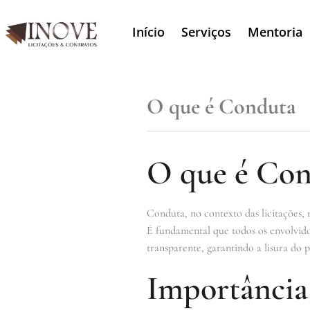
Início
Serviços
Mentoria
O que é Conduta
O que é Con
Conduta, no contexto das licitações, 
É fundamental que todos os envolvidos
transparente, garantindo a lisura do 
Importância