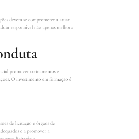
zações devem se comprometer a atuar
onduta responsável não apenas melhora
onduta
encial promover treinamentos e
itações. O investimento em formação é
ões de licitação e órgãos de
nadequados e a promover a
ocesso licitatório.