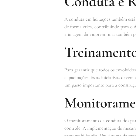
Conduta e R
A conduta em licitações também está 
de forma ética, contribuindo para o 
a imagem da empresa, mas também pod
Treinamento
Para garantir que todos os envolvido
capacitações. Essas iniciativas devem
um passo importante para a construçã
Monitorame
O monitoramento da conduta dos partic
controle. A implementação de mecanis
responsabilização. Um sistema de moni