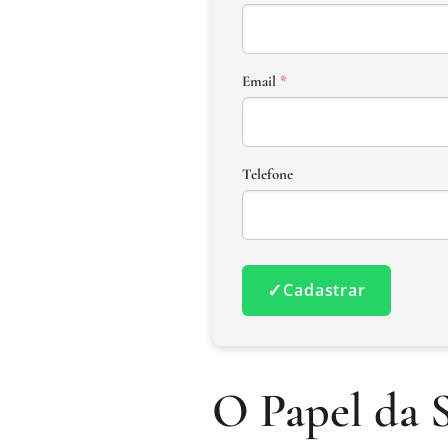
Email
*
Telefone
✓
Cadastrar
O Papel da S