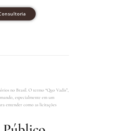
Consultoria
tórios no Brasil. O termo “Quo Vadis”,
o tomando, especialmente em um
ara entender como as licitações
 Público