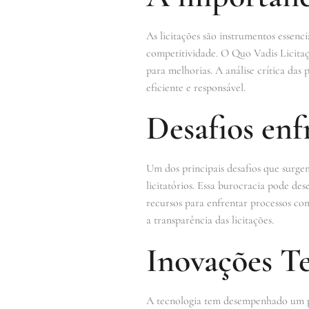
As licitações são instrumentos essenci
competitividade. O Quo Vadis Licitaçã
para melhorias. A análise crítica das 
eficiente e responsável.
Desafios enf
Um dos principais desafios que surge
licitatórios. Essa burocracia pode de
recursos para enfrentar processos co
a transparência das licitações.
Inovações Te
A tecnologia tem desempenhado um pap