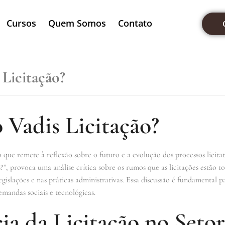
Cursos
Quem Somos
Contato
Licitação?
 Vadis Licitação?
que remete à reflexão sobre o futuro e a evolução dos processos licita
s?”, provoca uma análise crítica sobre os rumos que as licitações estã
gislações e nas práticas administrativas. Essa discussão é fundamental p
mandas sociais e tecnológicas.
a da Licitação no Setor