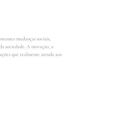
nstantes mudanças sociais,
da sociedade. A inovação, a
itações que realmente atenda aos