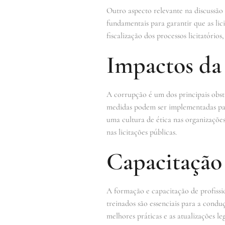
Outro aspecto relevante na discussão 
fundamentais para garantir que as lic
fiscalização dos processos licitatóri
Impactos da
A corrupção é um dos principais obstá
medidas podem ser implementadas par
uma cultura de ética nas organizaçõe
nas licitações públicas.
Capacitação 
A formação e capacitação de profissio
treinados são essenciais para a conduç
melhores práticas e as atualizações le