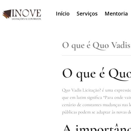
Início
Serviços
Mentoria
O que é Quo Vadis 
O que é Quo
Quo Vadis Licitação? é uma expressão 
que em latim significa “Para onde vai
cenário de constantes mudanças nas le
públicas podem se adaptar às novas de
A importânci