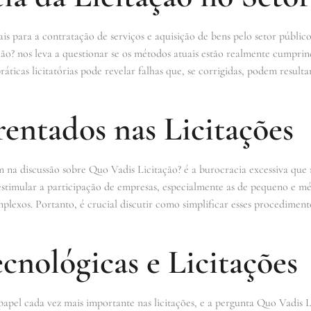
ais para a contratação de serviços e aquisição de bens pelo setor públic
o? nos leva a questionar se os métodos atuais estão realmente cumprind
práticas licitatórias pode revelar falhas que, se corrigidas, podem resul
rentados nas Licitações
m na discussão sobre Quo Vadis Licitação? é a burocracia excessiva que 
sestimular a participação de empresas, especialmente as de pequeno e m
mplexos. Portanto, é crucial discutir como simplificar esses procedime
cnológicas e Licitações
el cada vez mais importante nas licitações, e a pergunta Quo Vadis L