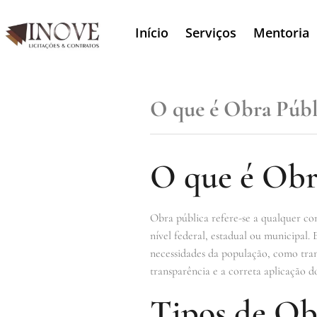
Início
Serviços
Mentoria
O que é Obra Públ
O que é Obr
Obra pública refere-se a qualquer co
nível federal, estadual ou municipal.
necessidades da população, como trans
transparência e a correta aplicação do
Tipos de Ob