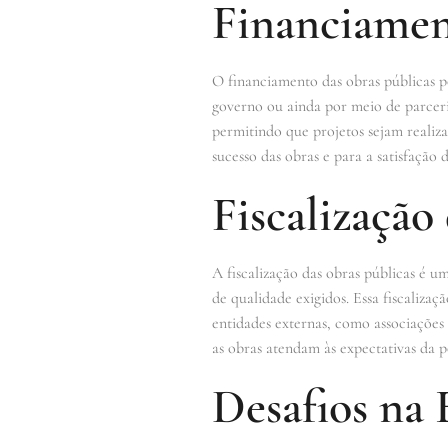
Financiamen
O financiamento das obras públicas p
governo ou ainda por meio de parceria
permitindo que projetos sejam realiz
sucesso das obras e para a satisfação 
Fiscalização
A fiscalização das obras públicas é u
de qualidade exigidos. Essa fiscaliza
entidades externas, como associações
as obras atendam às expectativas da 
Desafios na 