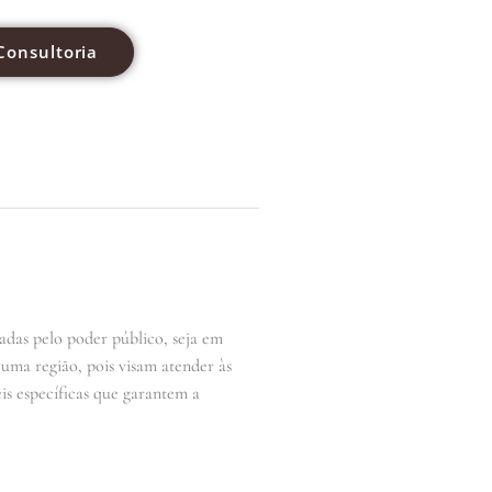
Consultoria
adas pelo poder público, seja em
 uma região, pois visam atender às
is específicas que garantem a