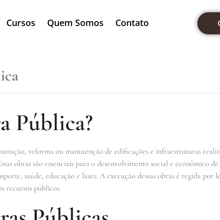
Cursos
Quem Somos
Contato
ica
a Pública?
nstrução, reforma ou manutenção de edificações e infraestruturas realiz
 Essas obras são essenciais para o desenvolvimento social e econômico de
porte, saúde, educação e lazer. A execução dessas obras é regida por le
s recursos públicos.
ras Públicas