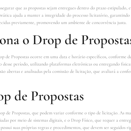
ssegurar que as propostas sejam entregues dentro do prazo estipulado, e
ática ajuda a manter a integridade do processo licitatório, garantindo 
elecidas previamente, promovendo um ambiente de concorrência justa.
na o Drop de Proposta
rop de Propostas ocorre em uma data e horário específicos, conforme de
 desse período, utilizando plataformas eletrônicas ou entregando fisic
ão abertas e analisadas pela comissão de licitação, que avaliará a confo
op de Propostas
rop de Propostas, que podem variar conforme o tipo de licitação. As m
iadas por meio de sistemas digitais, e o Drop Físico, que requer a entre
ossui suas próprias regras e procedimentos, que devem ser seguidos rig