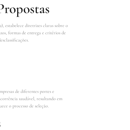
Propostas
), estabelece diretrizes claras sobre o
azos, formas de entrega e critérios de
esclassificações.
presas de diferentes portes e
ncorrência saudável, resultando em
uece o processo de seleção.
s