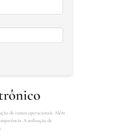
trônico
ução de custos operacionais. Além
ansparência. A utilização de
.