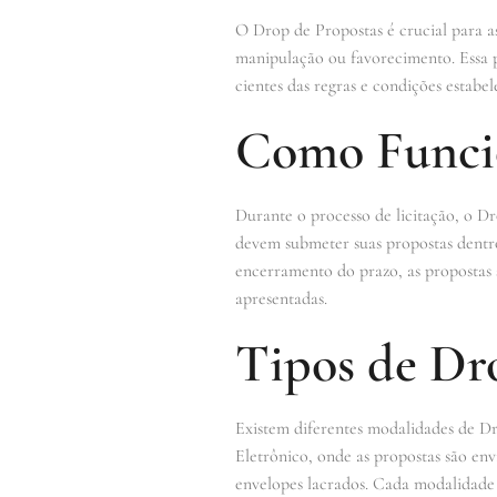
O Drop de Propostas é crucial para a
manipulação ou favorecimento. Essa pr
cientes das regras e condições estab
Como Funcio
Durante o processo de licitação, o D
devem submeter suas propostas dentro
encerramento do prazo, as propostas s
apresentadas.
Tipos de Dr
Existem diferentes modalidades de D
Eletrônico, onde as propostas são env
envelopes lacrados. Cada modalidade p