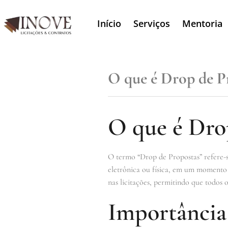
Início
Serviços
Mentoria
O que é Drop de P
O que é Dro
O termo “Drop de Propostas” refere-s
eletrônica ou física, em um momento e
nas licitações, permitindo que todos
Importância