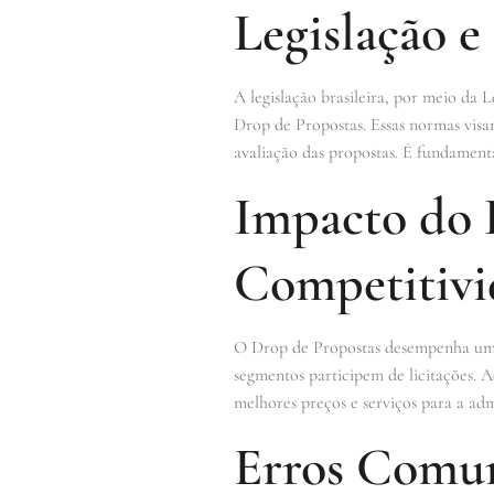
Legislação 
A legislação brasileira, por meio da Le
Drop de Propostas. Essas normas visam 
avaliação das propostas. É fundamental
Impacto do 
Competitivi
O Drop de Propostas desempenha um pa
segmentos participem de licitações. A
melhores preços e serviços para a ad
Erros Comun