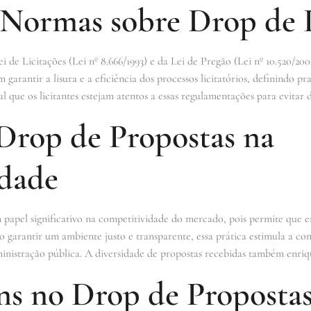
e Normas sobre Drop de 
i de Licitações (Lei nº 8.666/1993) e da Lei de Pregão (Lei nº 10.520/2002
garantir a lisura e a eficiência dos processos licitatórios, definindo pr
 que os licitantes estejam atentos a essas regulamentações para evitar d
Drop de Propostas na
dade
pel significativo na competitividade do mercado, pois permite que em
o garantir um ambiente justo e transparente, essa prática estimula a co
ministração pública. A diversidade de propostas recebidas também enriq
s no Drop de Proposta