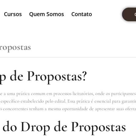
Cursos
Quem Somos
Contato
ropostas
p de Propostas?
e a uma prática comum em processos licitatórios, onde os participante
specífico estabelecido pelo edital. Essa prática é essencial para garanti
 os concorrentes tenham a mesma oportunidade de apresentar suas oferta
 do Drop de Propostas