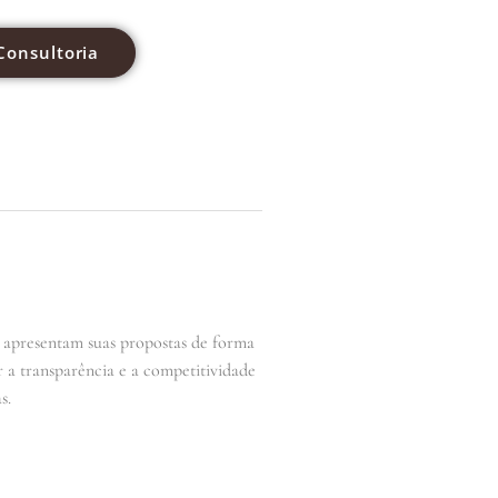
Consultoria
s apresentam suas propostas de forma
r a transparência e a competitividade
s.