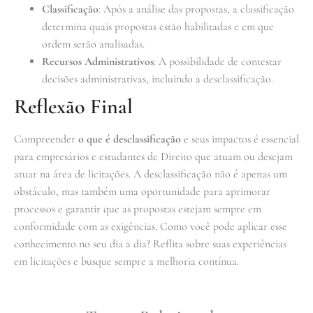
Classificação
: Após a análise das propostas, a classificação
determina quais propostas estão habilitadas e em que
ordem serão analisadas.
Recursos Administrativos
: A possibilidade de contestar
decisões administrativas, incluindo a desclassificação.
Reflexão Final
Compreender
o que é desclassificação
e seus impactos é essencial
para empresários e estudantes de Direito que atuam ou desejam
atuar na área de licitações. A desclassificação não é apenas um
obstáculo, mas também uma oportunidade para aprimorar
processos e garantir que as propostas estejam sempre em
conformidade com as exigências. Como você pode aplicar esse
conhecimento no seu dia a dia? Reflita sobre suas experiências
em licitações e busque sempre a melhoria contínua.